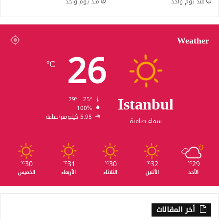
منذ يوم واحد
منذ يوم واحد
Weather
26
℃
Istanbul
29º - 25º
100%
5.95 كيلومتر/ساعة
سماء صافية
30
31
30
32
29
℃
℃
℃
℃
℃
الأحد
الأثنين
الثلاثاء
الأربعاء
الخميس
أخر المقالات