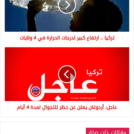
لدرجات
الحرارة
في
4
ولايات
تركيا .. ارتفاع كبير لدرجات الحرارة في 4 ولايات
عاجل:
أردوغان
يعلن
عن
حظر
للتجوال
لمدة
4
أيام
عاجل: أردوغان يعلن عن حظر للتجوال لمدة 4 أيام
مقالات ذات صلة