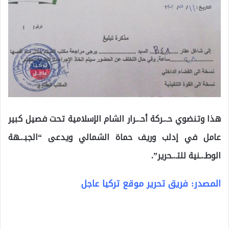
هذا وتنضوي حـ.ـركة أحـ.ـرار الشام الإسلامية تحت فصيل كبير
عامل في إدلب وريف حماة الشمالي ويدعى “الجبـ.ـهة
الوطـ.ـنية للتـ.ـحرير”.
المصدر: فريق تحرير موقع تركيا عاجل