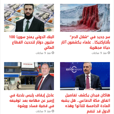
سر جديد في “شلال الدم”
البنك الدولي يمنح سوريا 100
بأنتاركتيكا.. علماء يكشفون آثار
مليون دولار لتحديث القطاع
حياة مجهرية
المالي
منذ 9 ساعات
منذ 9 ساعات
هاكان فيدان يكشف تفاصيل
عاجل إيقاف رئيس بلدية في
اتفاق مكة الدفاعي.. هل يشبه
إزمير عن مهامه بعد توقيفه
المادة الخامسة للناتو؟ وهذه
في قضية فساد ورشوة
الدول قد تنضم
منذ 9 ساعات