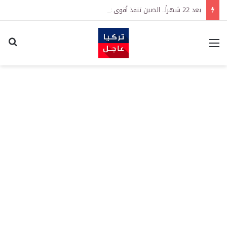
بعد 22 شهراً.. الصين تنفذ أقوى عملية شراء للذهب منذ أكتوبر 2023
القائمة
اكت