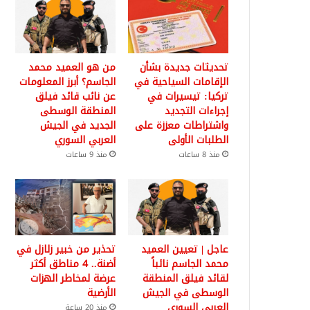
تحديثات جديدة بشأن
من هو العميد محمد
الإقامات السياحية في
الجاسم؟ أبرز المعلومات
تركيا: تيسيرات في
عن نائب قائد فيلق
إجراءات التجديد
المنطقة الوسطى
واشتراطات معززة على
الجديد في الجيش
الطلبات الأولى
العربي السوري
منذ 8 ساعات
منذ 9 ساعات
عاجل | تعيين العميد
تحذير من خبير زلازل في
محمد الجاسم نائباً
أضنة.. 4 مناطق أكثر
لقائد فيلق المنطقة
عرضة لمخاطر الهزات
الوسطى في الجيش
الأرضية
العربي السوري
منذ 20 ساعة