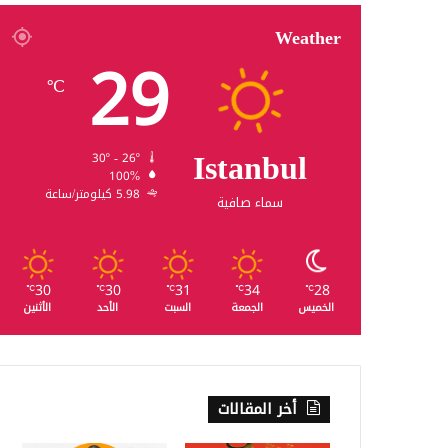
Weather
29
℃
Istanbul
30º - 26º
100%
5.98 كيلومتر/ساعة
سماء صافية
30
30
31
34
28
℃
℃
℃
℃
℃
الخميس
الجمعة
السبت
الأحد
الأثنين
أخر المقالات