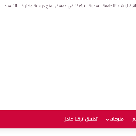
الذهب؟ إسلام مميش يحذر المستثمرين ويكشف العوامل الحاسمة لمسار الأسعار
لم
منوعات
تطبيق تركيا عاجل