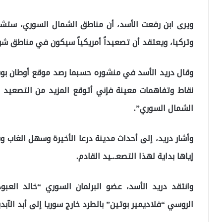
ويرى ابن رفعت الأسد، أن مناطق الشمال السوري، ستشه
وتركيا، ويعتقد أن تصعيداً أمريكياً سيكون في مناطق شر
وقال دريد الأسد في منشوره حسبما رصد موقع أوطان بوست
نقاط وتفاهمات معينة فإني أتوقع المزيد من التصعيد 
الشمال السوري”.
وأشار دريد، إلى أحداث مدينة درعا الأخيرة وسهل الغاب وسط 
إياها بداية لهذا التصعـ.ـيد القادم.
وانتقد دريد الأسد، عضو البرلمان السوري “خالد العب
الروسي “فلاديمير بوتين” بالطرد خارج سوريا إلى أبد الآبدي