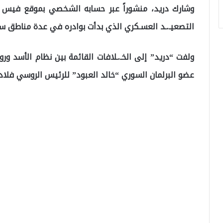
وشارك دريد، منشوراً عبر حسابه الشخصي بموقع فيس ب
التصعيـ.ـد العسـكري الذي بدأت بوادره في عدة مناطق سو
ولفت “دريد” إلى الخـ.ـلافات القائمة بين نظام الأسد ور
عضو البرلمان السوري “خالد العبود” للرئيس الروسي فلادي