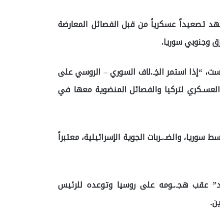
د تصعيداً عسكرياً من قبل الفصائل المعارضة
ق وجنوبي سوريا.
، “إذا استمر الخِـ.لاف السوري – الروسي على
العسـكري لتركيا والفصائل المنضوية معها في
سوريا، والضـ.ـربات الجوية الإسرائيلية، معتبراً
ود” عقب هجـ.ـومه على روسيا وتوعده للرئيس
ن.