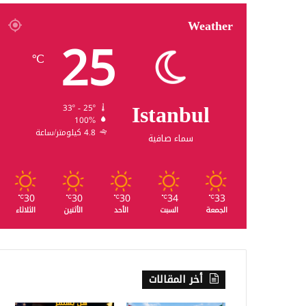
Weather
25
℃
Istanbul
33º - 25º
100%
4.8 كيلومتر/ساعة
سماء صافية
30
30
30
34
33
℃
℃
℃
℃
℃
الجمعة
السبت
الأحد
الأثنين
الثلاثاء
أخر المقالات