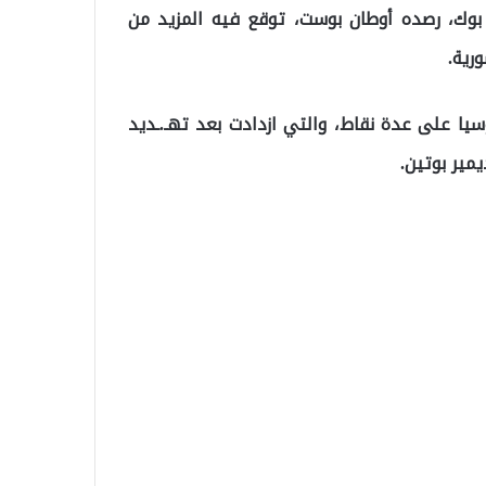
وك، رصده أوطان بوست، توقع فيه المزيد من
رية.
وسيا على عدة نقاط، والتي ازدادت بعد تهـ.ـديد
مير بوتين.