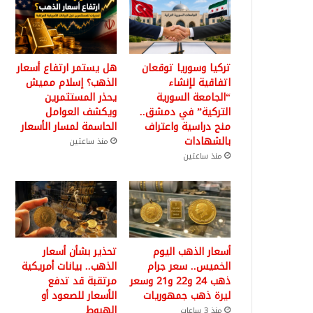
تركيا وسوريا توقعان
هل يستمر ارتفاع أسعار
اتفاقية لإنشاء
الذهب؟ إسلام مميش
“الجامعة السورية
يحذر المستثمرين
التركية” في دمشق..
ويكشف العوامل
منح دراسية واعتراف
الحاسمة لمسار الأسعار
بالشهادات
منذ ساعتين
منذ ساعتين
أسعار الذهب اليوم
تحذير بشأن أسعار
الخميس.. سعر جرام
الذهب.. بيانات أمريكية
ذهب 24 و22 و21 وسعر
مرتقبة قد تدفع
ليرة ذهب جمهوريات
الأسعار للصعود أو
الهبوط
منذ 3 ساعات