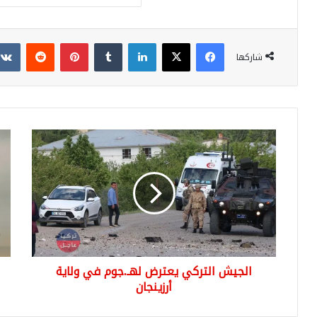
فيسبوك
‫X
لينكدإن
بينتيريست
شاركها
الجيش
لمس
التركي
مظل
يعترض
الد
لهـ.جوم
الج
في
الو
ولاية
التر
أرزينجان
الجيش التركي يعترض لهـ.جوم في ولاية
أرزينجان