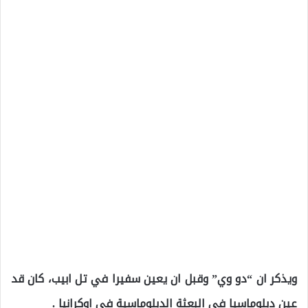
ويذكر ان “دو وي” وقبل ان يعين سفيرا في تل ابيب، كان قد
عين دبلوماسيا في البعثة الدبلوماسية في اوكرانيا .