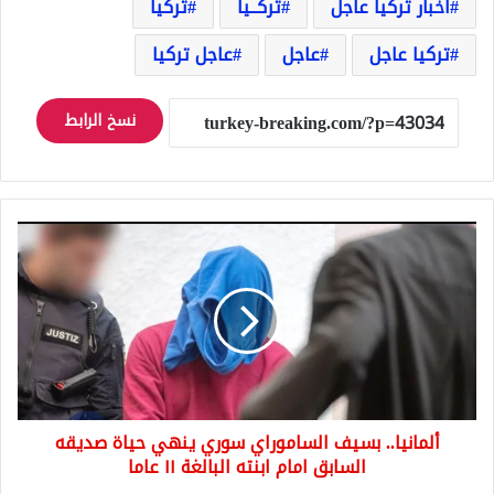
اخبار تركيا عاجل
تركــيا
تركيا
تركيا عاجل
عاجل
عاجل تركيا
نسخ الرابط
ألمانيا..
بسيف
الساموراي
سوري
ينهي
حياة
صديقه
السابق
امام
ألمانيا.. بسيف الساموراي سوري ينهي حياة صديقه
ابنته
البالغة
السابق امام ابنته البالغة ١١ عاما
١١