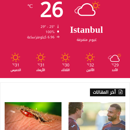
26
℃
Istanbul
29º - 25º
100%
6.96 كيلومتر/ساعة
غيوم متفرقة
31
31
30
32
29
℃
℃
℃
℃
℃
الأحد
الأثنين
الثلاثاء
الأربعاء
الخميس
أخر المقالات