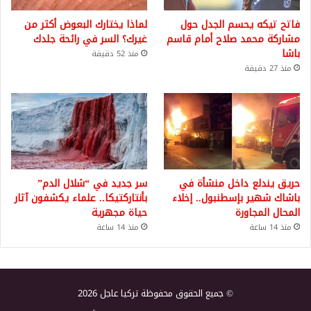
فاتح تيكه يحسم الجدل حول
لماذا يختارك البعوض أكثر من
مشاركة محمد صلاح أمام قاسم
غيرك؟ السر في رائحة جلدك
باشا
منذ 52 دقيقة
منذ 27 دقيقة
حريق يندلع داخل منشأة في
سر جديد في “شلال الدم”
باشاك شهير بإسطنبول.. إخلاء
بأنتاركتيكا.. علماء يكشفون آثار
المحال المجاورة
حياة مجهرية
منذ 14 ساعة
منذ 14 ساعة
© جميع الحقوق محفوظة تركيا عاجل 2026