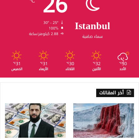
26
℃
Istanbul
30º - 25º
100%
2.88 كيلومتر/ساعة
سماء صافية
31
31
30
32
30
℃
℃
℃
℃
℃
الأحد
الأثنين
الثلاثاء
الأربعاء
الخميس
أخر المقالات