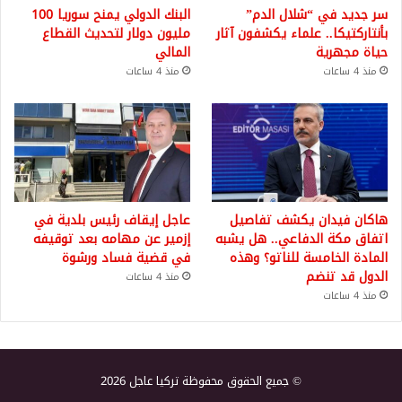
سر جديد في “شلال الدم”
البنك الدولي يمنح سوريا 100
بأنتاركتيكا.. علماء يكشفون آثار
مليون دولار لتحديث القطاع
حياة مجهرية
المالي
منذ 4 ساعات
منذ 4 ساعات
هاكان فيدان يكشف تفاصيل
عاجل إيقاف رئيس بلدية في
اتفاق مكة الدفاعي.. هل يشبه
إزمير عن مهامه بعد توقيفه
المادة الخامسة للناتو؟ وهذه
في قضية فساد ورشوة
الدول قد تنضم
منذ 4 ساعات
منذ 4 ساعات
© جميع الحقوق محفوظة تركيا عاجل 2026