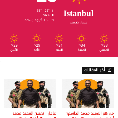
Istanbul
33º - 25º
56%
3.59 كيلومتر/ساعة
سماء صافية
29
29
31
34
33
℃
℃
℃
℃
℃
الخميس
الجمعة
السبت
الأحد
الأثنين
أخر المقالات
من هو العميد محمد الجاسم؟
عاجل | تعيين العميد محمد