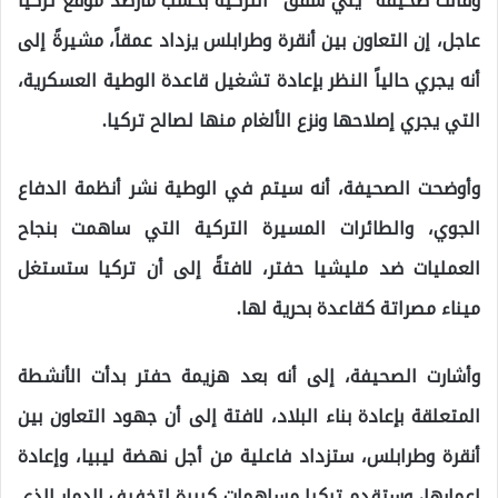
وقالت صحيفة “يني شفق” التركية بحسب مارصد موقع تركيا
عاجل، إن التعاون بين أنقرة وطرابلس يزداد عمقاً، مشيرةً إلى
أنه يجري حالياً النظر بإعادة تشغيل قاعدة الوطية العسكرية،
التي يجري إصلاحها ونزع الألغام منها لصالح تركيا.
وأوضحت الصحيفة، أنه سيتم في الوطية نشر أنظمة الدفاع
الجوي، والطائرات المسيرة التركية التي ساهمت بنجاح
العمليات ضد مليشيا حفتر، لافتةً إلى أن تركيا ستستغل
ميناء مصراتة كقاعدة بحرية لها.
وأشارت الصحيفة، إلى أنه بعد هزيمة حفتر بدأت الأنشطة
المتعلقة بإعادة بناء البلاد، لافتة إلى أن جهود التعاون بين
أنقرة وطرابلس، ستزداد فاعلية من أجل نهضة ليبيا، وإعادة
إعمارها، وستقدم تركيا مساهمات كبيرة لتخفيف الدمار الذي