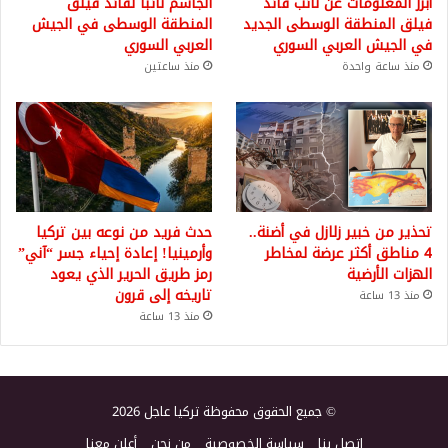
أبرز المعلومات عن نائب قائد
الجاسم نائباً لقائد فيلق
فيلق المنطقة الوسطى الجديد
المنطقة الوسطى في الجيش
في الجيش العربي السوري
العربي السوري
منذ ساعة واحدة
منذ ساعتين
تحذير من خبير زلازل في أضنة..
حدث فريد من نوعه بين تركيا
4 مناطق أكثر عرضة لمخاطر
وأرمينيا! إعادة إحياء جسر “آني”
الهزات الأرضية
رمز طريق الحرير الذي يعود
تاريخه إلى قرون
منذ 13 ساعة
منذ 13 ساعة
© جميع الحقوق محفوظة تركيا عاجل 2026
اتصل بنا
سياسة الخصوصية
من نحن
أعلن معنا