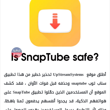
أطلق موقع UpStreamSystems تحذير خطير من هذا تطبيق
سناب توب snaptube وحذفه قبل فوات الآوان ، فقد كشف
الموقع أن المستخدمين الذين حمّلوا تطبيق SnapTube على
هواتفهم الذكية، قد يجدوا أنفسهم يدفعون ثمنا باهظا.
وذلك لأن التطبيق يسجل المستخدمين بهدوء للحصول على