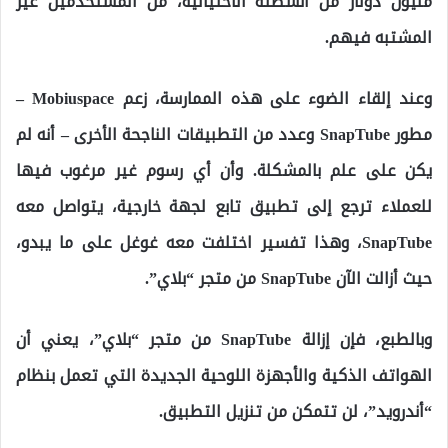
مليون دولار من أنشطته الاحتيالية، من المستخدمين غير
المشتبه فيهم.
وعند إلقاء الضوء على هذه الممارسة، زعم Mobiuspace –
مطور SnapTube وعدد من التطبيقات الناجحة الأخرى – أنه لم
يكن على علم بالمشكلة. وأن أي رسوم غير مرغوب فيها
للعملاء ترجع إلى تطبيق تابع لجهة خارجية، يتواصل معه
SnapTube، وهذا تفسير اختلفت معه غوغل على ما يبدو،
حيث أزالت الآن SnapTube من متجر “بلاي”.
وبالطبع، فإن إزالة SnapTube من متجر “بلاي”، يعني أن
الهواتف الذكية والأجهزة اللوحية الجديدة التي تعمل بنظام
“أندرويد”، لن تتمكن من تنزيل التطبيق.