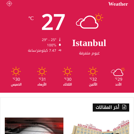
Weather
27
℃
Istanbul
29º - 25º
100%
7.47 كيلومتر/ساعة
غيوم متفرقة
30
31
30
32
29
℃
℃
℃
℃
℃
الأحد
الأثنين
الثلاثاء
الأربعاء
الخميس
أخر المقالات