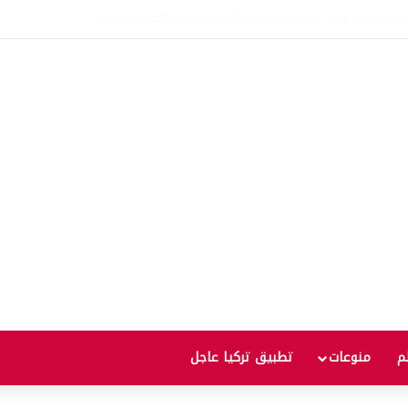
.. بيانات أمريكية مرتقبة قد تدفع الأسعار للصعود أو الهبوط
لم
منوعات
تطبيق تركيا عاجل