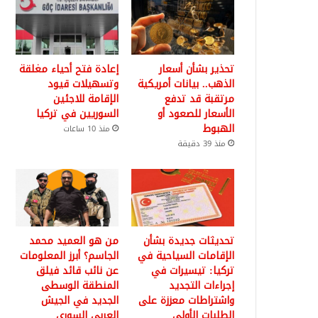
تحذير بشأن أسعار
إعادة فتح أحياء مغلقة
الذهب.. بيانات أمريكية
وتسهيلات قيود
مرتقبة قد تدفع
الإقامة للاجئين
الأسعار للصعود أو
السوريين في تركيا
الهبوط
منذ 10 ساعات
منذ 39 دقيقة
تحديثات جديدة بشأن
من هو العميد محمد
الإقامات السياحية في
الجاسم؟ أبرز المعلومات
تركيا: تيسيرات في
عن نائب قائد فيلق
إجراءات التجديد
المنطقة الوسطى
واشتراطات معززة على
الجديد في الجيش
الطلبات الأولى
العربي السوري