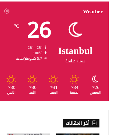
Weather
26
℃
Istanbul
26º - 25º
100%
5.7 كيلومتر/ساعة
سماء صافية
30
30
31
34
26
℃
℃
℃
℃
℃
الخميس
الجمعة
السبت
الأحد
الأثنين
أخر المقالات