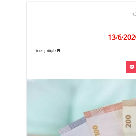
للبحث
دقيقة واحدة
‫Pocket
Odnoklassn