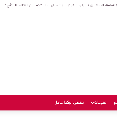
لى 12 ألف ليرة.. متى يحدث ذلك؟
لم
منوعات
تطبيق تركيا عاجل