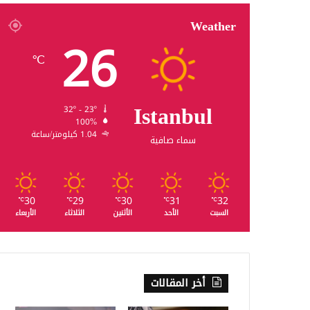
Weather
26
℃
Istanbul
32º - 23º
100%
1.04 كيلومتر/ساعة
سماء صافية
30
29
30
31
32
℃
℃
℃
℃
℃
السبت
الأحد
الأثنين
الثلاثاء
الأربعاء
أخر المقالات