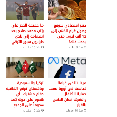
خبير اقتصادي يتوقع
ما حقيقة الحجز على
وصول غرام الذهب إلى
راتب محمد صلاح بعد
12 ألف ليرة.. متى
انضمامه إلى نادي
يحدث ذلك؟
طرابزون سبور التركي
منذ 9 ساعات
منذ 10 ساعات
ميتا تتلقى غرامة
تركيا والسعودية
قياسية في أوروبا بسبب
وباكستان توقع اتفاقية
حماية الأطفال..
دفاع مشترك.. أي
والشركة تعلن الطعن
هجوم على دولة يُعد
بالقرار
هجوماً على الجميع
منذ 10 ساعات
منذ 10 ساعات