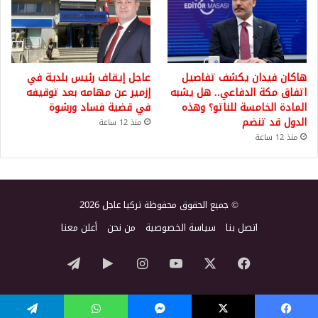
هاكان فيدان يكشف تفاصيل
عاجل إيقاف رئيس بلدية في
اتفاق مكة الدفاعي.. هل يشبه
إزمير عن مهامه بعد توقيفه
المادة الخامسة للناتو؟ وهذه
في قضية فساد ورشوة
الدول قد تنضم
منذ 12 ساعة
منذ 12 ساعة
© جميع الحقوق محفوظة تركيا عاجل 2026
اتصل بنا
سياسة الخصوصية
من نحن
أعلن معنا
‫X
فيسبوك
‫YouTube
انستقرام
‏Google
تيلقرام
Play