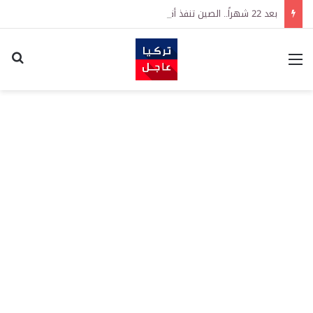
بعد 22 شهراً.. الصين تنفذ أقوى عملية شراء للذهب منذ أكتوبر 2023
القائمة
اكت