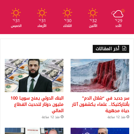
31
31
30
32
29
℃
℃
℃
℃
℃
الأحد
الأثنين
الثلاثاء
الأربعاء
الخميس
أخر المقالات
سر جديد في “شلال الدم”
البنك الدولي يمنح سوريا 100
بأنتاركتيكا.. علماء يكشفون آثار
مليون دولار لتحديث القطاع
حياة مجهرية
المالي
منذ 12 ساعة
منذ 12 ساعة