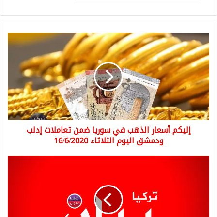
إليكم
أسعار
الذهب
في
سوريا
ضمن
تعاملات
إدلب
ودمشق
إليكم أسعار الذهب في سوريا ضمن تعاملات إدلب
اليوم
الثلاثاء
ودمشق اليوم الثلاثاء 16/6/2020
16/6/2020
عاجل:
بيان
يصدره
والي
هاتاي
يخص