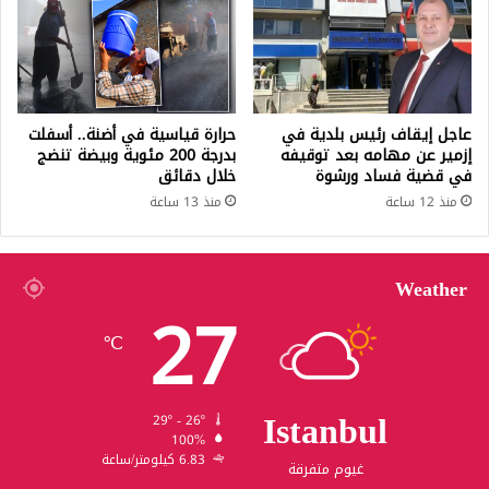
عاجل إيقاف رئيس بلدية في
حرارة قياسية في أضنة.. أسفلت
إزمير عن مهامه بعد توقيفه
بدرجة 200 مئوية وبيضة تنضج
في قضية فساد ورشوة
خلال دقائق
منذ 12 ساعة
منذ 13 ساعة
Weather
27
℃
Istanbul
29º - 26º
100%
6.83 كيلومتر/ساعة
غيوم متفرقة