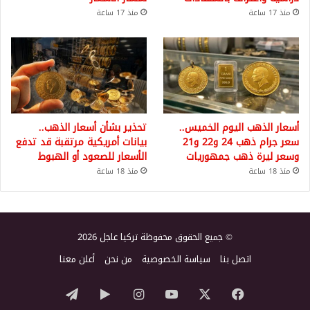
منذ 17 ساعة
منذ 17 ساعة
أسعار الذهب اليوم الخميس..
تحذير بشأن أسعار الذهب..
سعر جرام ذهب 24 و22 و21
بيانات أمريكية مرتقبة قد تدفع
وسعر ليرة ذهب جمهوريات
الأسعار للصعود أو الهبوط
منذ 18 ساعة
منذ 18 ساعة
© جميع الحقوق محفوظة تركيا عاجل 2026
اتصل بنا
سياسة الخصوصية
من نحن
أعلن معنا
‫X
فيسبوك
‫YouTube
انستقرام
‏Google
تيلقرام