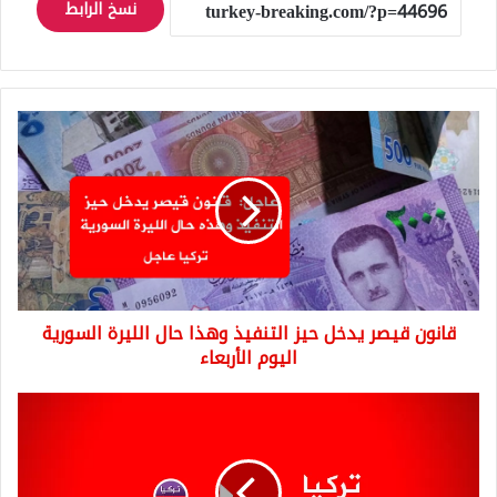
نسخ الرابط
قانون
قيصر
يدخل
حيز
التنفيذ
وهذا
حال
الليرة
السورية
قانون قيصر يدخل حيز التنفيذ وهذا حال الليرة السورية
اليوم
الأربعاء
اليوم الأربعاء
مع
سريان
قانون
قيصر
المصرف