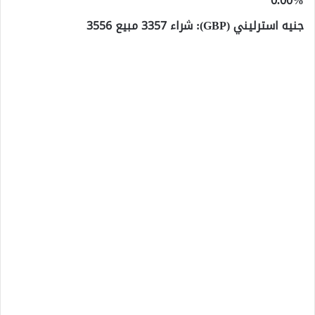
0.00%
جنيه استرليني (GBP): شراء 3357 مبيع 3556