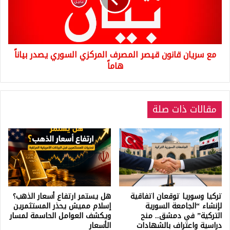
المركزي
السوري
يصدر
بياناً
مع سريان قانون قيصر المصرف المركزي السوري يصدر بياناً
هاماً
هاماً
مقالات ذات صلة
تركيا وسوريا توقعان اتفاقية
هل يستمر ارتفاع أسعار الذهب؟
لإنشاء “الجامعة السورية
إسلام مميش يحذر المستثمرين
التركية” في دمشق.. منح
ويكشف العوامل الحاسمة لمسار
دراسية واعتراف بالشهادات
الأسعار