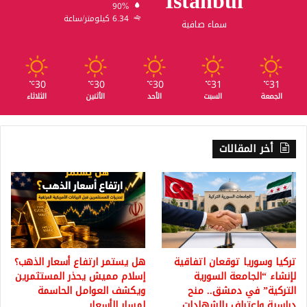
Istanbul
90%
6.34 كيلومتر/ساعة
سماء صافية
30
30
30
31
31
℃
℃
℃
℃
℃
الجمعة
السبت
الأحد
الأثنين
الثلاثاء
أخر المقالات
تركيا وسوريا توقعان اتفاقية
هل يستمر ارتفاع أسعار الذهب؟
لإنشاء “الجامعة السورية
إسلام مميش يحذر المستثمرين
التركية” في دمشق.. منح
ويكشف العوامل الحاسمة
دراسية واعتراف بالشهادات
لمسار الأسعار