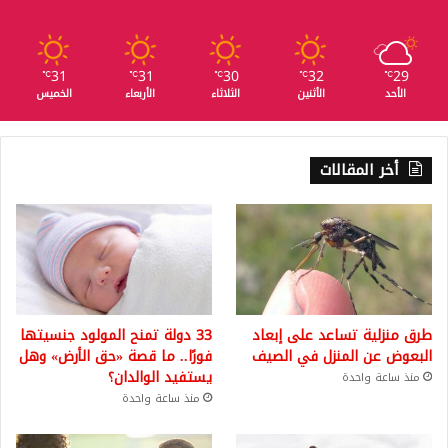
31
31
30
32
29
℃
℃
℃
℃
℃
الأحد
الأثنين
الثلاثاء
الأربعاء
الخميس
أخر المقالات
طرق منزلية تساعد على إبعاد
33 دولة تمنح المولود جنسيتها
البعوض عن المنزل في الصيف
فورًا.. ما قصة «حق الأرض» وهل
يستفيد الوالدان؟
منذ ساعة واحدة
منذ ساعة واحدة