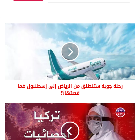
رحلة
جوية
ستنطلق
من
الرياض
إلى
إسطنبول
فما
قصتها؟!
رحلة جوية ستنطلق من الرياض إلى إسطنبول فما
قصتها؟!
عدد
الاصابات
والوفيات
في
تركيا
اليوم