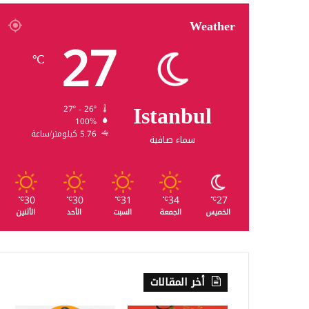
Weather
27
℃
Istanbul
27º - 26º
100%
5.76 كيلومتر/ساعة
سماء صافية
30
30
31
34
27
℃
℃
℃
℃
℃
الخميس
الجمعة
السبت
الأحد
الأثنين
أخر المقالات