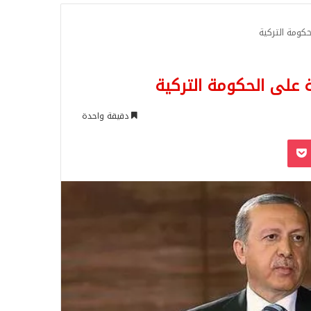
للبحث
حكومة التركية
ة على الحكومة التركية
دقيقة واحدة
‫Pocket
Odnoklassn