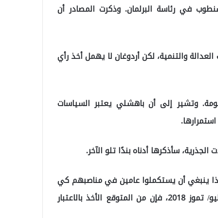
ستمرار شنطوب في رئاسة البرلمان. وذكرت المصادر أن
لعدالة والتنمية، لكن أردوغان لا يهمل أخذ رأي
ومة. وتشير إلى أن باهشلي يعتبر السياسات
استمرارها.
لجذرية، سأذكرها أدناه بندًا تلو الآخر.
لهذا ينبغي أن يستكملوا عامين في مناصبهم كي
يستحقوا التقاعد. وبما أن الحكومة تأسست في 10 يوليو/ تموز 2018، فإن من المتوقع الأخذ بالاعتبار