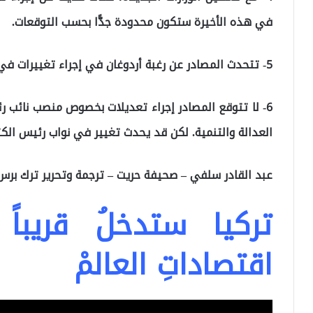
في هذه الأخيرة ستكون محدودة جدًّا بحسب التوقعات.
5- تتحدث المصادر عن رغبة أردوغان في إجراء تغييرات في رئاسات اللجان الاختصاصية في البرلمان التركي.
6- لا تتوقع المصادر إجراء تعديلات بخصوص منصب نائب رئ
العدالة والتنمية. لكن قد يحدث تغيير في نواب رئيس الكتل
عبد القادر سلفي – صحيفة حريت – ترجمة وتحرير ترك برس
تركيا ستدخلُ قريباً
اقتصاداتِ العالمْ