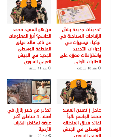
تحديثات جديدة بشأن
من هو العميد محمد
الإقامات السياحية في
الجاسم؟ أبرز المعلومات
تركيا: تيسيرات في
عن نائب قائد فيلق
إجراءات التجديد
المنطقة الوسطى
واشتراطات معززة على
الجديد في الجيش
الطلبات الأولى
العربي السوري
منذ 10 ساعات
منذ 11 ساعة
عاجل | تعيين العميد
تحذير من خبير زلازل في
محمد الجاسم نائباً
أضنة.. 4 مناطق أكثر
لقائد فيلق المنطقة
عرضة لمخاطر الهزات
الوسطى في الجيش
الأرضية
العربي السوري
منذ 22 ساعة