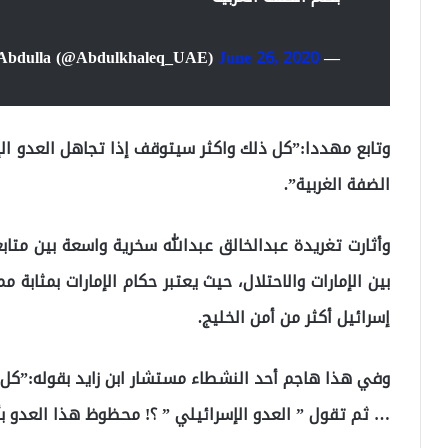
June 26, 2020
— Abdulkhaleq Abdulla (@Abdulkhaleq_UAE)
وتابع مهددا:”كل ذلك واكثر سيتوقف إذا تجاهل العدو الإ
الضفة الغربية”.
وأثارت تغريدة عبدالخالق عبدالله سخرية واسعة بين متاب
بين الإمارات والاحتلال، حيث يعتبر حكام الإمارات بمثا
إسرائيل أكثر من أمن الخليج.
وفي هذا هاجم أحد النشطاء مستشار ابن زايد بقوله:”كل ه
… ثم تقول ” العدو الإسرائيلي ” ؟! محظوظ هذا العدو بأ