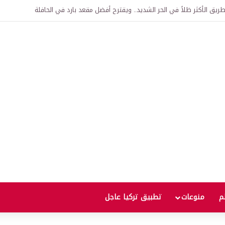
اقية لإنشاء “الجامعة السورية التركية” في دمشق.. منح دراسية واعتراف بالشهادات
لم
منوعات
تطبيق تركيا عاجل