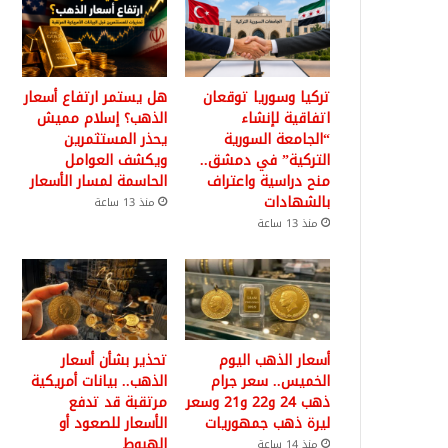
تركيا وسوريا توقعان
هل يستمر ارتفاع أسعار
اتفاقية لإنشاء
الذهب؟ إسلام مميش
“الجامعة السورية
يحذر المستثمرين
التركية” في دمشق..
ويكشف العوامل
منح دراسية واعتراف
الحاسمة لمسار الأسعار
بالشهادات
منذ 13 ساعة
منذ 13 ساعة
أسعار الذهب اليوم
تحذير بشأن أسعار
الخميس.. سعر جرام
الذهب.. بيانات أمريكية
ذهب 24 و22 و21 وسعر
مرتقبة قد تدفع
ليرة ذهب جمهوريات
الأسعار للصعود أو
الهبوط
منذ 14 ساعة