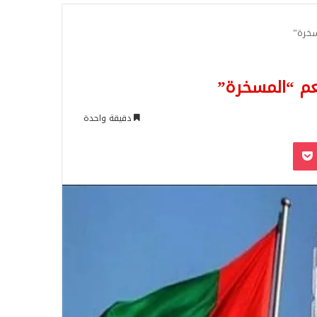
للبحث
سخرة”
عم “المسخرة”
دقيقة واحدة
‫Pocket
Odnoklassn