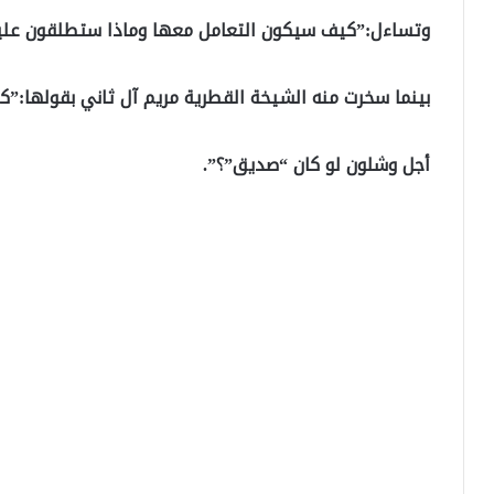
وتساءل:”كيف سيكون التعامل معها وماذا ستطلقون علي
بينما سخرت منه الشيخة القطرية مريم آل ثاني بقولها:”ك
أجل وشلون لو كان “صديق”؟”.