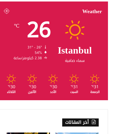
Weather
26
℃
Istanbul
31º - 26º
54%
2.38 كيلومتر/ساعة
سماء صافية
30
30
30
31
31
℃
℃
℃
℃
℃
الجمعة
السبت
الأحد
الأثنين
الثلاثاء
أخر المقالات