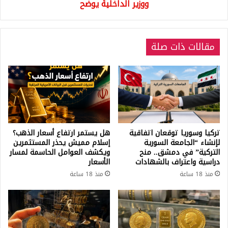
ووزير
ووزير الداخلية يوضح
الداخلية
يوضح
مقالات ذات صلة
تركيا وسوريا توقعان اتفاقية
هل يستمر ارتفاع أسعار الذهب؟
لإنشاء “الجامعة السورية
إسلام مميش يحذر المستثمرين
التركية” في دمشق.. منح
ويكشف العوامل الحاسمة لمسار
دراسية واعتراف بالشهادات
الأسعار
منذ 18 ساعة
منذ 18 ساعة