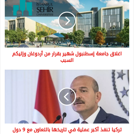
جامعة
إسطنبول
شهير
بقرار
من
أردوغان
وإليكم
السبب
اغلاق جامعة إسطنبول شهير بقرار من أردوغان وإليكم
السبب
تركيا
تنفذ
أكبر
عملية
في
تاريخها
بالتعاون
مع
9
تركيا تنفذ أكبر عملية في تاريخها بالتعاون مع 9 دول
دول