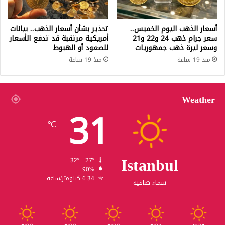
أسعار الذهب اليوم الخميس..
تحذير بشأن أسعار الذهب.. بيانات
سعر جرام ذهب 24 و22 و21
أمريكية مرتقبة قد تدفع الأسعار
وسعر ليرة ذهب جمهوريات
للصعود أو الهبوط
منذ 19 ساعة
منذ 19 ساعة
Weather
31
℃
Istanbul
32º - 27º
90%
6.34 كيلومتر/ساعة
سماء صافية