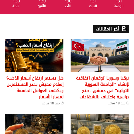
30
30
30
31
31
℃
℃
℃
℃
℃
الجمعة
السبت
الأحد
الأثنين
الثلاثاء
أخر المقالات
تركيا وسوريا توقعان اتفاقية
هل يستمر ارتفاع أسعار الذهب؟
لإنشاء “الجامعة السورية
إسلام مميش يحذر المستثمرين
التركية” في دمشق.. منح
ويكشف العوامل الحاسمة
دراسية واعتراف بالشهادات
لمسار الأسعار
منذ 18 ساعة
منذ 18 ساعة