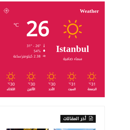
Weather
26
℃
Istanbul
31º - 26º
54%
2.38 كيلومتر/ساعة
سماء صافية
30
30
30
31
31
℃
℃
℃
℃
℃
الجمعة
السبت
الأحد
الأثنين
الثلاثاء
أخر المقالات