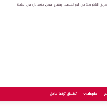
اقية لإنشاء “الجامعة السورية التركية” في دمشق.. منح دراسية واعتراف بالشهادات
لم
منوعات
تطبيق تركيا عاجل