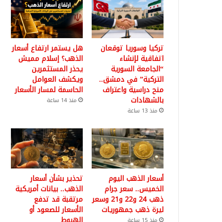
تركيا وسوريا توقعان
هل يستمر ارتفاع أسعار
اتفاقية لإنشاء
الذهب؟ إسلام مميش
“الجامعة السورية
يحذر المستثمرين
التركية” في دمشق..
ويكشف العوامل
منح دراسية واعتراف
الحاسمة لمسار الأسعار
بالشهادات
منذ 14 ساعة
منذ 13 ساعة
أسعار الذهب اليوم
تحذير بشأن أسعار
الخميس.. سعر جرام
الذهب.. بيانات أمريكية
ذهب 24 و22 و21 وسعر
مرتقبة قد تدفع
ليرة ذهب جمهوريات
الأسعار للصعود أو
الهبوط
منذ 15 ساعة