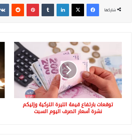
فيسبوك
‫X
لينكدإن
بينتيريست
شاركها
توقعات
شا
بارتفاع
بال
قيمة
كي
الليرة
الت
التركية
الني
وإليكم
شاح
نشرة
كبي
أسعار
بال
الصرف
في
توقعات بارتفاع قيمة الليرة التركية وإليكم
اليوم
أما
السبت
نشرة أسعار الصرف اليوم السبت