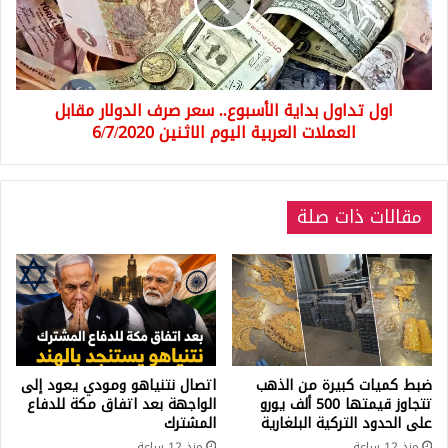
سعر
صرف
الدولار
مقابل
العملات
اول تداول بداية الأسبوع.. سعر صرف الدولار مقابل
العربية
اليوم
العملات العربية اليوم الاثنين 6/7/2020
الاثنين
6/7/2020
مقالات ذات صلة
ضبط كميات كبيرة من الذهب
اتصال نتنياهو ومودي يعود إلى
تتجاوز قيمتها 500 ألف يورو
الواجهة بعد اتفاق مكة للدفاع
على الحدود التركية البلغارية
المشترك
منذ 12 ساعة
منذ 12 ساعة