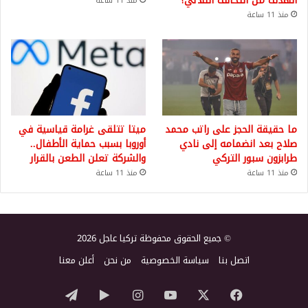
الهدف من التحالف الثلاثي؟
منذ 11 ساعة
منذ 11 ساعة
ما حقيقة الحجز على راتب محمد
ميتا تتلقى غرامة قياسية في
صلاح بعد انضمامه إلى نادي
أوروبا بسبب حماية الأطفال..
طرابزون سبور التركي
والشركة تعلن الطعن بالقرار
منذ 11 ساعة
منذ 11 ساعة
© جميع الحقوق محفوظة تركيا عاجل 2026
اتصل بنا
سياسة الخصوصية
من نحن
أعلن معنا
‫X
فيسبوك
‫YouTube
انستقرام
‏Google
تيلقرام