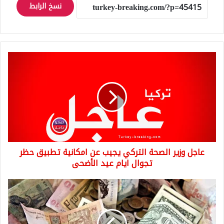
نسخ الرابط
عاجل
وزير
الصحة
التركي
يجيب
عن
امكانية
تطبيق
حظر
عاجل وزير الصحة التركي يجيب عن امكانية تطبيق حظر
تجوال
ايام
تجوال ايام عيد الأضحى
عيد
الأضحى
اول
تداول
بداية
الأسبوع..