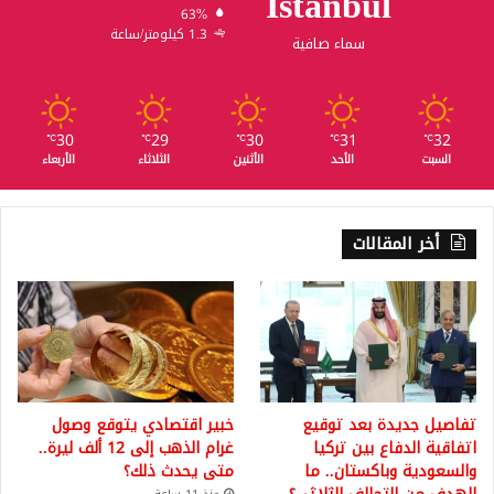
Istanbul
63%
1.3 كيلومتر/ساعة
سماء صافية
30
29
30
31
32
℃
℃
℃
℃
℃
السبت
الأحد
الأثنين
الثلاثاء
الأربعاء
أخر المقالات
تفاصيل جديدة بعد توقيع
خبير اقتصادي يتوقع وصول
اتفاقية الدفاع بين تركيا
غرام الذهب إلى 12 ألف ليرة..
والسعودية وباكستان.. ما
متى يحدث ذلك؟