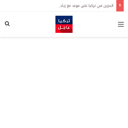
البنزين في تركيا على موعد مع زيادة جديدة.. كم سترتفع الأسعار؟
القائمة
اكت