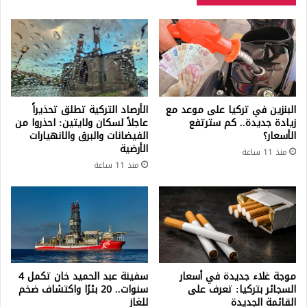
البنزين في تركيا على موعد مع
الأرصاد التركية تطلق تحذيراً
زيادة جديدة.. كم سترتفع
عاجلاً لسكان ولايتين: احذروا من
الأسعار؟
الفيضانات والبرق والانهيارات
الأرضية
منذ 11 ساعة
منذ 11 ساعة
موجة غلاء جديدة في أسعار
سفينة عبد الحميد خان تكمل 4
السجائر بتركيا: تعرف على
سنوات.. 20 بئرًا واكتشاف ضخم
القائمة الجديدة
للغاز