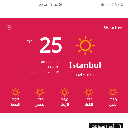
منذ 12 ساعة
منذ 13 ساعة
Weather
25
℃
Istanbul
30º - 25º
93%
5.32 كيلومتر/ساعة
سماء صافية
27
30
30
32
30
℃
℃
℃
℃
℃
الأثنين
الثلاثاء
الأربعاء
الخميس
الجمعة
أخر المقالات