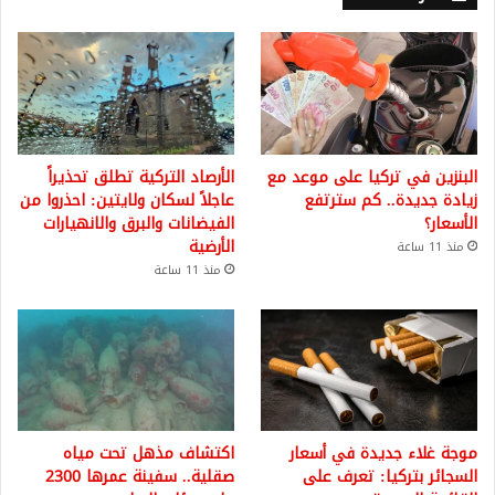
البنزين في تركيا على موعد مع
الأرصاد التركية تطلق تحذيراً
زيادة جديدة.. كم سترتفع
عاجلاً لسكان ولايتين: احذروا من
الأسعار؟
الفيضانات والبرق والانهيارات
الأرضية
منذ 11 ساعة
منذ 11 ساعة
موجة غلاء جديدة في أسعار
اكتشاف مذهل تحت مياه
السجائر بتركيا: تعرف على
صقلية.. سفينة عمرها 2300