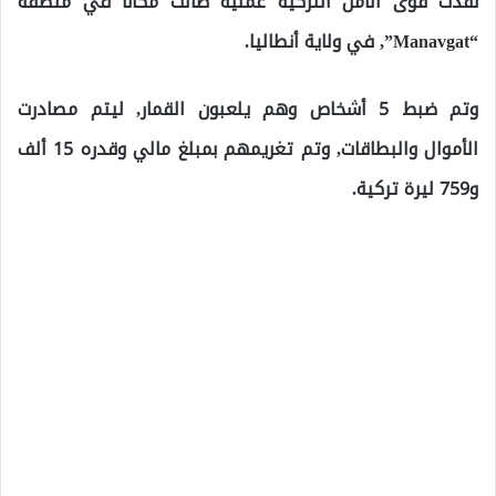
نفذت قوى الأمن التركية عملية طالت مكاناً في منطقة
“Manavgat”, في ولاية أنطاليا.
وتم ضبط 5 أشخاص وهم يلعبون القمار, ليتم مصادرت
الأموال والبطاقات, وتم تغريمهم بمبلغ مالي وقدره 15 ألف
و759 ليرة تركية.