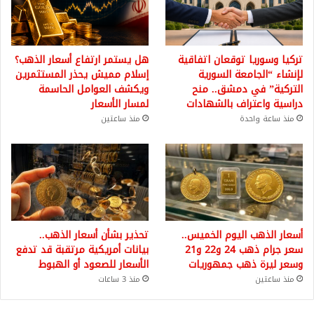
تركيا وسوريا توقعان اتفاقية
هل يستمر ارتفاع أسعار الذهب؟
لإنشاء “الجامعة السورية
إسلام مميش يحذر المستثمرين
التركية” في دمشق.. منح
ويكشف العوامل الحاسمة
دراسية واعتراف بالشهادات
لمسار الأسعار
منذ ساعة واحدة
منذ ساعتين
أسعار الذهب اليوم الخميس..
تحذير بشأن أسعار الذهب..
سعر جرام ذهب 24 و22 و21
بيانات أمريكية مرتقبة قد تدفع
وسعر ليرة ذهب جمهوريات
الأسعار للصعود أو الهبوط
منذ ساعتين
منذ 3 ساعات