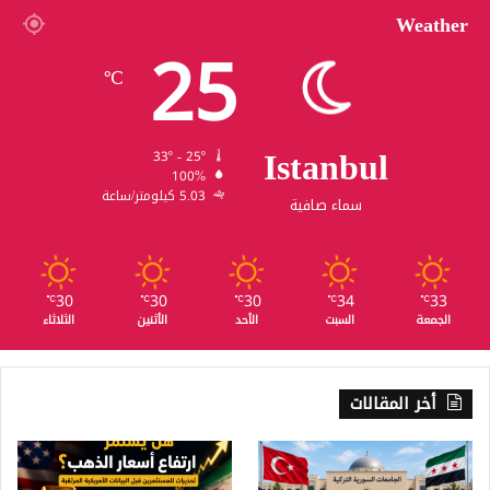
Weather
25
℃
Istanbul
33º - 25º
100%
5.03 كيلومتر/ساعة
سماء صافية
30
30
30
34
33
℃
℃
℃
℃
℃
الجمعة
السبت
الأحد
الأثنين
الثلاثاء
أخر المقالات