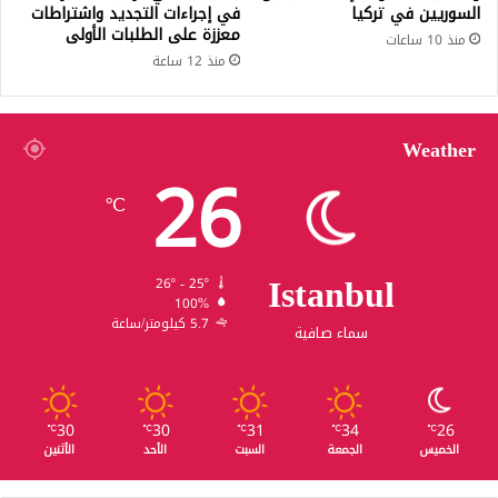
السوريين في تركيا
في إجراءات التجديد واشتراطات
معززة على الطلبات الأولى
منذ 10 ساعات
منذ 12 ساعة
Weather
26
℃
Istanbul
26º - 25º
100%
5.7 كيلومتر/ساعة
سماء صافية
30
30
31
34
26
℃
℃
℃
℃
℃
الخميس
الجمعة
السبت
الأحد
الأثنين