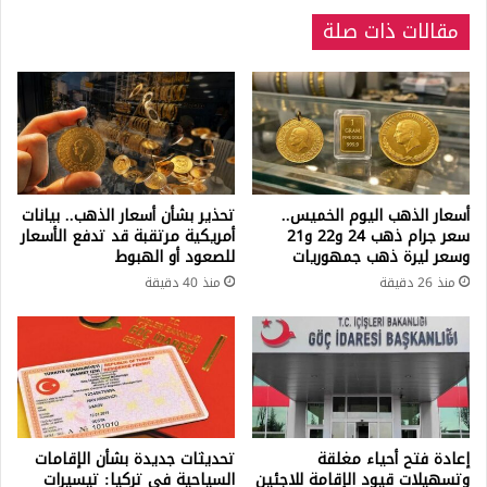
مقالات ذات صلة
أسعار الذهب اليوم الخميس..
تحذير بشأن أسعار الذهب.. بيانات
سعر جرام ذهب 24 و22 و21
أمريكية مرتقبة قد تدفع الأسعار
وسعر ليرة ذهب جمهوريات
للصعود أو الهبوط
منذ 26 دقيقة
منذ 40 دقيقة
إعادة فتح أحياء مغلقة
تحديثات جديدة بشأن الإقامات
وتسهيلات قيود الإقامة للاجئين
السياحية في تركيا: تيسيرات