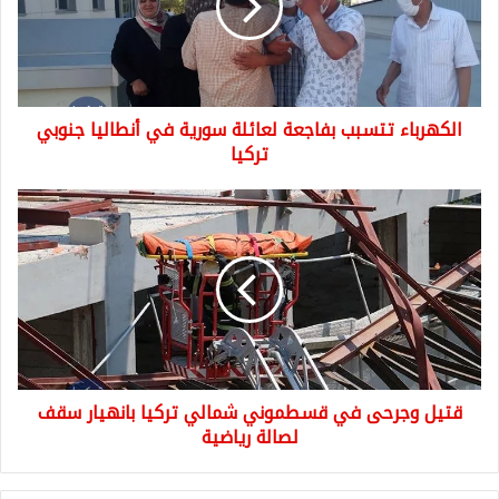
سورية
في
أنطاليا
جنوبي
تركيا
الكهرباء تتسبب بفاجعة لعائلة سورية في أنطاليا جنوبي
تركيا
قتيل
وجرحى
في
قسطموني
شمالي
تركيا
بانهيار
سقف
لصالة
قتيل وجرحى في قسطموني شمالي تركيا بانهيار سقف
رياضية
لصالة رياضية