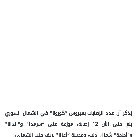
يُذكر أن عدد الإصابات بفيروس “كورونا” في الشمال السوري
بلغ حتى الآن 12 إصابة، موزعة على “سرمدا” و”الدانا”
و”أطمة” شمال إدلب، ومدينة “أعزاز” بريف حلب الشمالي.