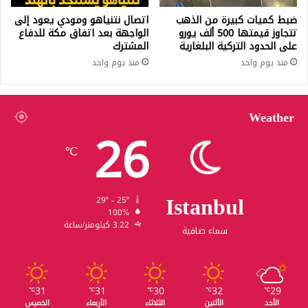
ضبط كميات كبيرة من الذهب
اتصال نتنياهو ومودي يعود إلى
تتجاوز قيمتها 500 ألف يورو
الواجهة بعد اتفاق مكة للدفاع
على الحدود التركية البلغارية
المشترك
منذ يوم واحد
منذ يوم واحد
Weather
26
℃
Istanbul
29º - 25º
100%
3.22 كيلومتر/ساعة
سماء صافية
31
31
30
32
29
℃
℃
℃
℃
℃
الأحد
الأثنين
الثلاثاء
الأربعاء
الخميس