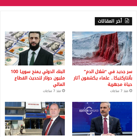
أخر المقالات
سر جديد في “شلال الدم”
البنك الدولي يمنح سوريا 100
بأنتاركتيكا.. علماء يكشفون آثار
مليون دولار لتحديث القطاع
حياة مجهرية
المالي
منذ 7 ساعات
منذ 7 ساعات