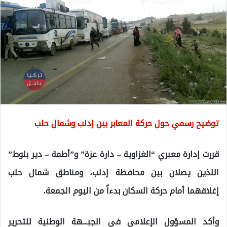
توضيح رسمي حول حركة المعابر بين إدلب وشمال حلب
قررت إدارة معبري “الغزاوية – دارة عزة” و”أطمة – دير بلوط”
اللذين يصلان بين محافظة إدلب، ومناطق شمال حلب
إغلاقهما أمام حركة السكان بدءاً من اليوم الجمعة.
وأكد المسؤول الإعلامي في الجبـ.ـهة الوطنية للتحرير