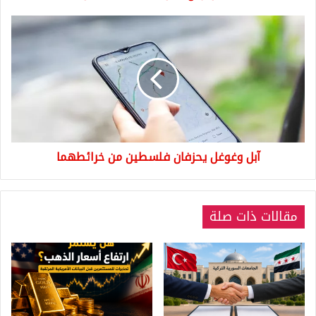
قضائية
(فيديو)
آبل
وغوغل
يحزفان
فلسطين
من
خرائطهما
آبل وغوغل يحزفان فلسطين من خرائطهما
مقالات ذات صلة