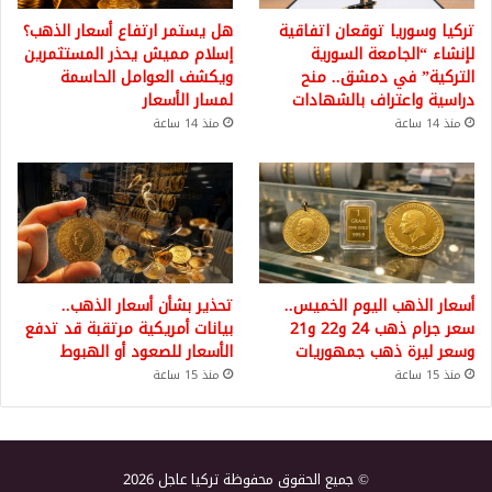
تركيا وسوريا توقعان اتفاقية
هل يستمر ارتفاع أسعار الذهب؟
لإنشاء “الجامعة السورية
إسلام مميش يحذر المستثمرين
التركية” في دمشق.. منح
ويكشف العوامل الحاسمة
دراسية واعتراف بالشهادات
لمسار الأسعار
منذ 14 ساعة
منذ 14 ساعة
أسعار الذهب اليوم الخميس..
تحذير بشأن أسعار الذهب..
سعر جرام ذهب 24 و22 و21
بيانات أمريكية مرتقبة قد تدفع
وسعر ليرة ذهب جمهوريات
الأسعار للصعود أو الهبوط
منذ 15 ساعة
منذ 15 ساعة
© جميع الحقوق محفوظة تركيا عاجل 2026