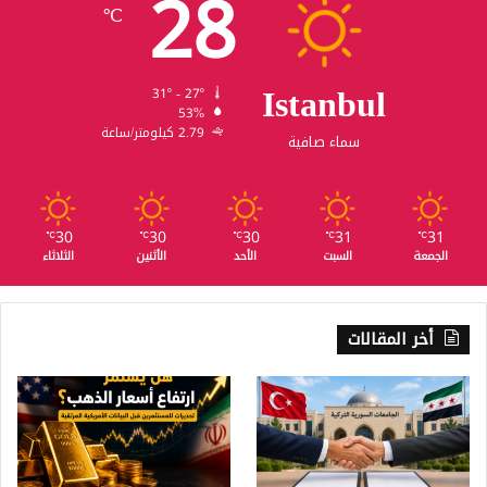
28
℃
Istanbul
31º - 27º
53%
2.79 كيلومتر/ساعة
سماء صافية
30
30
30
31
31
℃
℃
℃
℃
℃
الجمعة
السبت
الأحد
الأثنين
الثلاثاء
أخر المقالات