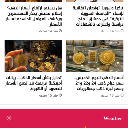
تركيا وسوريا توقعان اتفاقية
هل يستمر ارتفاع أسعار الذهب؟
لإنشاء “الجامعة السورية
إسلام مميش يحذر المستثمرين
التركية” في دمشق.. منح
ويكشف العوامل الحاسمة لمسار
دراسية واعتراف بالشهادات
الأسعار
منذ 14 ساعة
منذ 14 ساعة
أسعار الذهب اليوم الخميس..
تحذير بشأن أسعار الذهب.. بيانات
سعر جرام ذهب 24 و22 و21
أمريكية مرتقبة قد تدفع الأسعار
وسعر ليرة ذهب جمهوريات
للصعود أو الهبوط
منذ 15 ساعة
منذ 15 ساعة
Weather