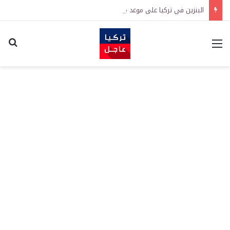
البنزين في تركيا على موعد مع زيادة جديدة.. كم سترتفع الأسعار؟
القائمة
اكت