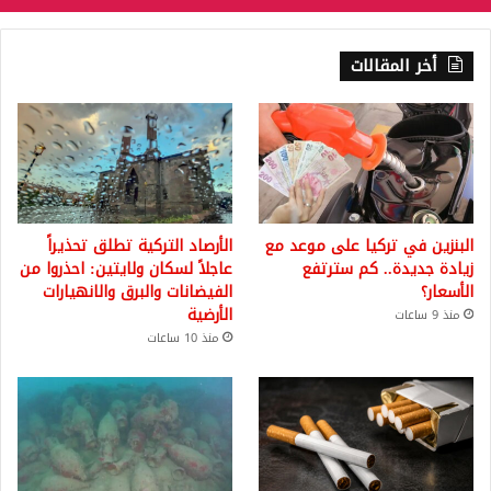
أخر المقالات
البنزين في تركيا على موعد مع
الأرصاد التركية تطلق تحذيراً
زيادة جديدة.. كم سترتفع
عاجلاً لسكان ولايتين: احذروا من
الأسعار؟
الفيضانات والبرق والانهيارات
الأرضية
منذ 9 ساعات
منذ 10 ساعات