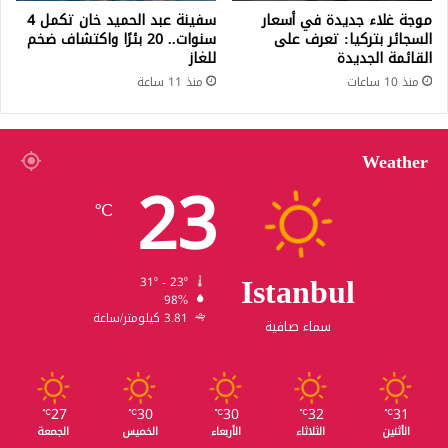
موجة غلاء جديدة في أسعار
سفينة عبد الحميد خان تكمل 4
السجائر بتركيا: تعرف على
سنوات.. 20 بئرًا واكتشاف ضخم
القائمة الجديدة
للغاز
منذ 10 ساعات
منذ 11 ساعة
Weather
23
℃
Istanbul
31º - 23º
98%
3.81 كيلومتر/ساعة
سماء صافية
27
30
30
32
31
℃
℃
℃
℃
℃
الأثنين
الثلاثاء
الأربعاء
الخميس
الجمعة