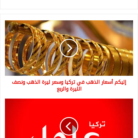
إليكم
أسعار
الذهب
في
تركيا
وسعر
ليرة
الذهب
ونصف
إليكم أسعار الذهب في تركيا وسعر ليرة الذهب ونصف
الليرة
والربع
الليرة والربع
عاجل:
إسرائيل
تشن
هجوماً
جوياً
على