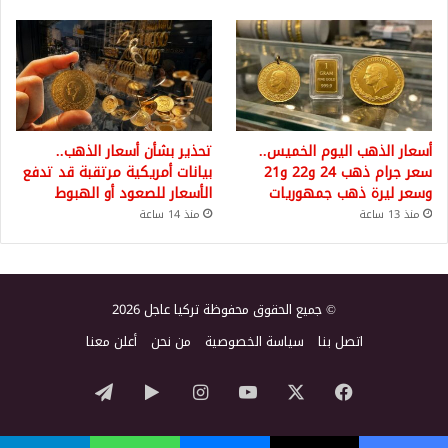
أسعار الذهب اليوم الخميس..
تحذير بشأن أسعار الذهب..
سعر جرام ذهب 24 و22 و21
بيانات أمريكية مرتقبة قد تدفع
وسعر ليرة ذهب جمهوريات
الأسعار للصعود أو الهبوط
منذ 13 ساعة
منذ 14 ساعة
© جميع الحقوق محفوظة تركيا عاجل 2026
اتصل بنا
سياسة الخصوصية
من نحن
أعلن معنا
‫X
فيسبوك
‫YouTube
انستقرام
‏Google
تيلقرام
Play