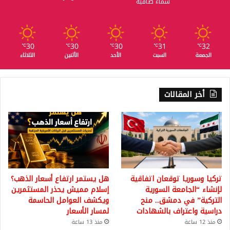
سماء صافية
30
30
30
31
32
℃
℃
℃
℃
℃
الجمعة
السبت
الأحد
الأثنين
الثلاثاء
أخر المقالات
تركيا وسوريا توقعان اتفاقية
هل يستمر ارتفاع أسعار الذهب؟
لإنشاء “الجامعة السورية
إسلام مميش يحذر المستثمرين
التركية” في دمشق.. منح
ويكشف العوامل الحاسمة
دراسية واعتراف بالشهادات
لمسار الأسعار
منذ 12 ساعة
منذ 13 ساعة