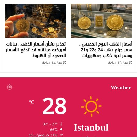
أسعار الذهب اليوم الخميس..
تحذير بشأن أسعار الذهب.. بيانات
سعر جرام ذهب 24 و22 و21
أمريكية مرتقبة قد تدفع الأسعار
وسعر ليرة ذهب جمهوريات
للصعود أو الهبوط
منذ 13 ساعة
منذ 14 ساعة
Weather
28
℃
Istanbul
32º - 27º
66%
2.08 كيلومتر/ساعة