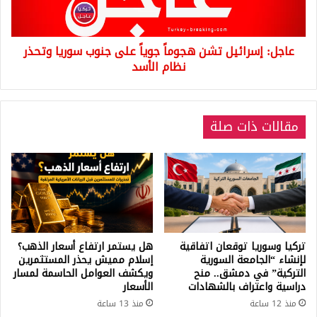
جنوب
سوريا
وتحذر
عاجل: إسرائيل تشن هجوماً جوياً على جنوب سوريا وتحذر
نظام
الأسد
نظام الأسد
مقالات ذات صلة
تركيا وسوريا توقعان اتفاقية
هل يستمر ارتفاع أسعار الذهب؟
لإنشاء “الجامعة السورية
إسلام مميش يحذر المستثمرين
التركية” في دمشق.. منح
ويكشف العوامل الحاسمة لمسار
دراسية واعتراف بالشهادات
الأسعار
منذ 12 ساعة
منذ 13 ساعة