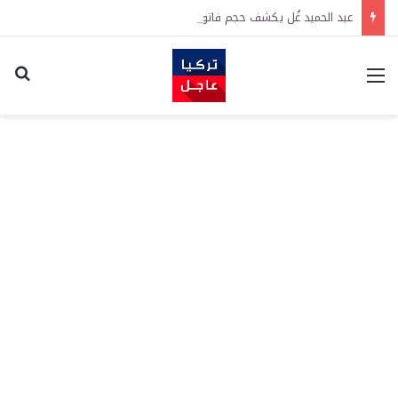
عبد الحميد غُل يكشف حجم فاتورة الإرهاب على اقتصاد تركيا
القائمة
اكت