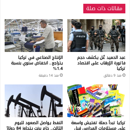
مقالات ذات صلة
عبد الحميد غُل يكشف حجم
الإنتاج الصناعي في تركيا
فاتورة الإرهاب على اقتصاد
يتراجع.. انخفاض سنوي بنسبة
تركيا
1.4%
منذ 9 دقائق
منذ 14 دقيقة
تركيا تبدأ حملة تفتيش واسعة
النفط يواصل الصعود لليوم
على مستلزمات المدارس قبل
الثالث.. خام برنت يتجاوز 84 دولارً