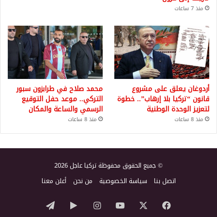
منذ 7 ساعات
أردوغان يعلق على مشروع
محمد صلاح في طرابزون سبور
قانون “تركيا بلا إرهاب”.. خطوة
التركي.. موعد حفل التوقيع
لتعزيز الوحدة الوطنية
الرسمي والساعة والمكان
منذ 8 ساعات
منذ 8 ساعات
© جميع الحقوق محفوظة تركيا عاجل 2026
اتصل بنا
سياسة الخصوصية
من نحن
أعلن معنا
‫X
فيسبوك
‫YouTube
انستقرام
‏Google
تيلقرام