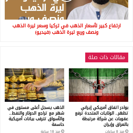
تركيا
وسعر
ليرة
الذهب
ارتفاع كبير لأسعار الذهب في تركيا وسعر ليرة الذهب
ونصف
وربع
ونصف وربع ليرة الذهب (فيديو)
ليرة
الذهب
(فيديو)
مقالات ذات صلة
بوادر اتفاق أمريكي إيراني
الذهب يسجل أعلى مستوى في
تظهر.. الولايات المتحدة ترفع
شهر مع تراجع الدولار والنفط..
عقوبات عن شركة مرتبطة
والأسواق تترقب بيانات أمريكية
بالعراق وإيران
حاسمة
منذ 8 ساعات
منذ 18 ساعة