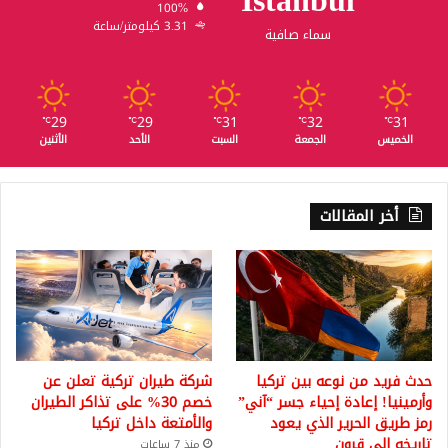
Istanbul
100%
3.31 كيلومتر/ساعة
سماء صافية
29
29
31
32
31
℃
℃
℃
℃
℃
الخميس
الجمعة
السبت
الأحد
الأثنين
أخر المقالات
حدث فريد من نوعه بين تركيا
شركة طيران تركية تعلن عن
وأرمينيا! إعادة إحياء جسر “آني”
خصم 30% على تذاكر الطيران
رمز طريق الحرير الذي يعود
والأمتعة داخل تركيا
تاريخه إلى قرون
منذ 7 ساعات