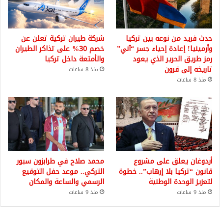
حدث فريد من نوعه بين تركيا
شركة طيران تركية تعلن عن
وأرمينيا! إعادة إحياء جسر “آني”
خصم 30% على تذاكر الطيران
رمز طريق الحرير الذي يعود
والأمتعة داخل تركيا
تاريخه إلى قرون
منذ 8 ساعات
منذ 8 ساعات
أردوغان يعلق على مشروع
محمد صلاح في طرابزون سبور
قانون “تركيا بلا إرهاب”.. خطوة
التركي.. موعد حفل التوقيع
لتعزيز الوحدة الوطنية
الرسمي والساعة والمكان
منذ 9 ساعات
منذ 9 ساعات