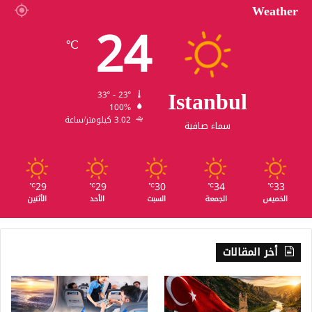
Weather
24
℃
Istanbul
33º - 23º
100%
3.02 كيلومتر/ساعة
سماء صافية
29
29
30
34
33
℃
℃
℃
℃
℃
الخميس
الجمعة
السبت
الأحد
الأثنين
أخر المقالات