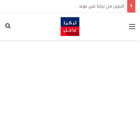
البنزين في تركيا على موعد مع زيادة جديدة.. كم سترتفع الأسعار؟
القائمة
اكت