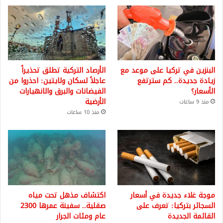
البنزين في تركيا على موعد مع
الأرصاد التركية تطلق تحذيراً
زيادة جديدة.. كم سترتفع
عاجلاً لسكان ولايتين: احذروا من
الأسعار؟
الفيضانات والبرق والانهيارات
الأرضية
منذ 9 ساعات
منذ 10 ساعات
موجة غلاء جديدة في أسعار
اكتشاف مذهل تحت مياه
السجائر بتركيا: تعرف على
صقلية.. سفينة عمرها 2300
القائمة الجديدة
عام ومئات الجرار