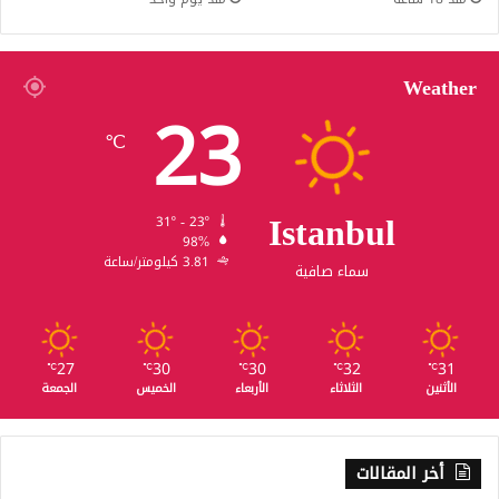
Weather
23
℃
Istanbul
31º - 23º
98%
3.81 كيلومتر/ساعة
سماء صافية
27
30
30
32
31
℃
℃
℃
℃
℃
الأثنين
الثلاثاء
الأربعاء
الخميس
الجمعة
أخر المقالات