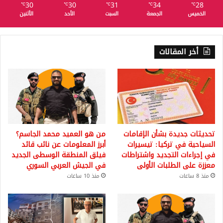
30
30
31
34
28
℃
℃
℃
℃
℃
الخميس
الجمعة
السبت
الأحد
الأثنين
أخر المقالات
تحديثات جديدة بشأن الإقامات
من هو العميد محمد الجاسم؟
السياحية في تركيا: تيسيرات
أبرز المعلومات عن نائب قائد
في إجراءات التجديد واشتراطات
فيلق المنطقة الوسطى الجديد
معززة على الطلبات الأولى
في الجيش العربي السوري
منذ 8 ساعات
منذ 10 ساعات