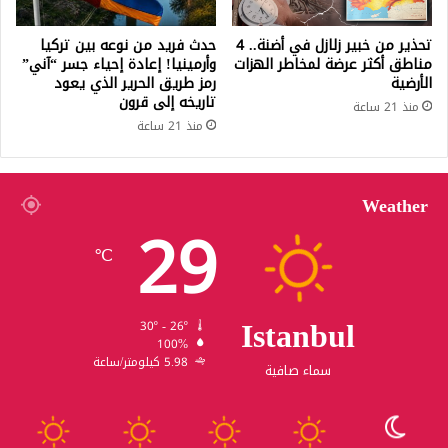
تحذير من خبير زلازل في أضنة.. 4
حدث فريد من نوعه بين تركيا
مناطق أكثر عرضة لمخاطر الهزات
وأرمينيا! إعادة إحياء جسر “آني”
الأرضية
رمز طريق الحرير الذي يعود
تاريخه إلى قرون
منذ 21 ساعة
منذ 21 ساعة
Weather
29
℃
Istanbul
30º - 26º
100%
5.98 كيلومتر/ساعة
سماء صافية