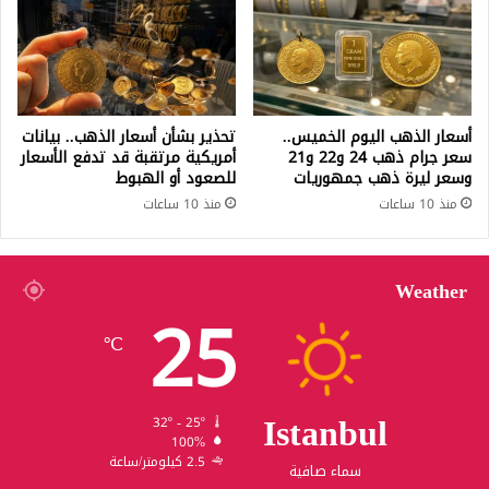
أسعار الذهب اليوم الخميس..
تحذير بشأن أسعار الذهب.. بيانات
سعر جرام ذهب 24 و22 و21
أمريكية مرتقبة قد تدفع الأسعار
وسعر ليرة ذهب جمهوريات
للصعود أو الهبوط
منذ 10 ساعات
منذ 10 ساعات
Weather
25
℃
Istanbul
32º - 25º
100%
2.5 كيلومتر/ساعة
سماء صافية