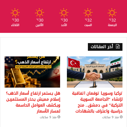
30
30
30
32
32
℃
℃
℃
℃
℃
الجمعة
السبت
الأحد
الأثنين
الثلاثاء
أخر المقالات
تركيا وسوريا توقعان اتفاقية
هل يستمر ارتفاع أسعار الذهب؟
لإنشاء “الجامعة السورية
إسلام مميش يحذر المستثمرين
التركية” في دمشق.. منح
ويكشف العوامل الحاسمة
دراسية واعتراف بالشهادات
لمسار الأسعار
منذ 9 ساعات
منذ 9 ساعات