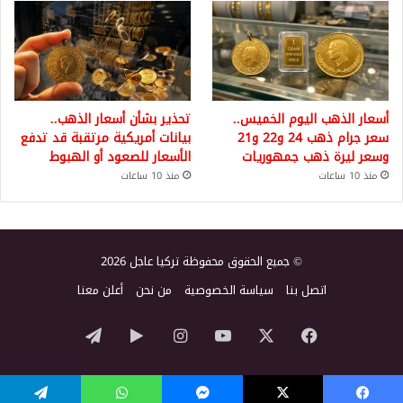
أسعار الذهب اليوم الخميس..
تحذير بشأن أسعار الذهب..
سعر جرام ذهب 24 و22 و21
بيانات أمريكية مرتقبة قد تدفع
وسعر ليرة ذهب جمهوريات
الأسعار للصعود أو الهبوط
منذ 10 ساعات
منذ 10 ساعات
© جميع الحقوق محفوظة تركيا عاجل 2026
اتصل بنا
سياسة الخصوصية
من نحن
أعلن معنا
‫X
فيسبوك
‫YouTube
انستقرام
‏Google
تيلقرام
Play