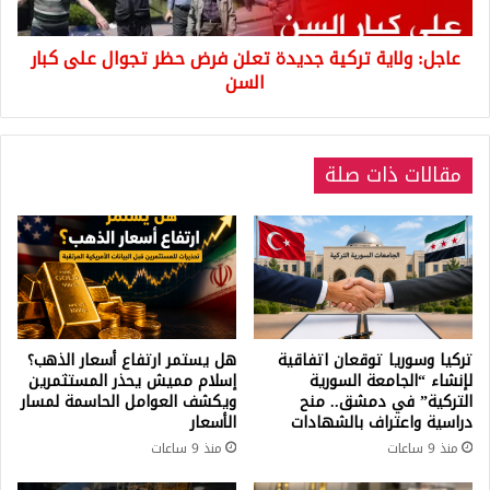
تجوال
على
عاجل: ولاية تركية جديدة تعلن فرض حظر تجوال على كبار
كبار
السن
السن
مقالات ذات صلة
تركيا وسوريا توقعان اتفاقية
هل يستمر ارتفاع أسعار الذهب؟
لإنشاء “الجامعة السورية
إسلام مميش يحذر المستثمرين
التركية” في دمشق.. منح
ويكشف العوامل الحاسمة لمسار
دراسية واعتراف بالشهادات
الأسعار
منذ 9 ساعات
منذ 9 ساعات