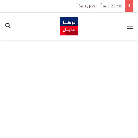
بعد 22 شهراً.. الصين تنفذ أقوى عملية شراء للذهب منذ أكتوبر 2023
القائمة
اكت