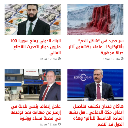
سر جديد في “شلال الدم”
البنك الدولي يمنح سوريا 100
بأنتاركتيكا.. علماء يكشفون آثار
مليون دولار لتحديث القطاع
حياة مجهرية
المالي
منذ 12 ساعة
منذ 12 ساعة
هاكان فيدان يكشف تفاصيل
عاجل إيقاف رئيس بلدية في
اتفاق مكة الدفاعي.. هل يشبه
إزمير عن مهامه بعد توقيفه
المادة الخامسة للناتو؟ وهذه
في قضية فساد ورشوة
الدول قد تنضم
منذ 12 ساعة