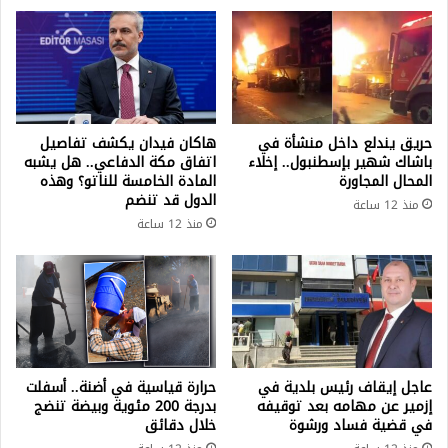
حريق يندلع داخل منشأة في
هاكان فيدان يكشف تفاصيل
باشاك شهير بإسطنبول.. إخلاء
اتفاق مكة الدفاعي.. هل يشبه
المحال المجاورة
المادة الخامسة للناتو؟ وهذه
الدول قد تنضم
منذ 12 ساعة
منذ 12 ساعة
عاجل إيقاف رئيس بلدية في
حرارة قياسية في أضنة.. أسفلت
إزمير عن مهامه بعد توقيفه
بدرجة 200 مئوية وبيضة تنضج
في قضية فساد ورشوة
خلال دقائق