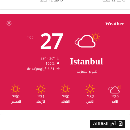
منذ 12 ساعة
منذ 12 ساعة
Weather
27
℃
Istanbul
29º - 26º
100%
6.31 كيلومتر/ساعة
غيوم متفرقة
30
31
30
32
29
℃
℃
℃
℃
℃
الأحد
الأثنين
الثلاثاء
الأربعاء
الخميس
أخر المقالات