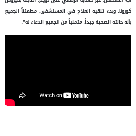
آب/ أغسطس, عبر حسابه الرسمي على تويتر, اصابته بفيروس
كورونا, وبدء تلقيه العلاج في المستشفى, مطمئناً الجميع
بأنه حالته الصحية جيداً, متمنياً من الجميع الدعاء له”.