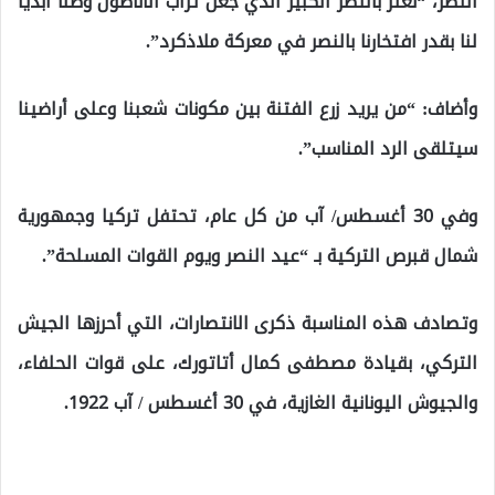
النصر، “نعتز بالنصر الكبير الذي جعل تراب الأناضول وطنا أبديا
لنا بقدر افتخارنا بالنصر في معركة ملاذكرد”.
وأضاف: “من يريد زرع الفتنة بين مكونات شعبنا وعلى أراضينا
سيتلقى الرد المناسب”.
وفي 30 أغسطس/ آب من كل عام، تحتفل تركيا وجمهورية
شمال قبرص التركية بـ “عيد النصر ويوم القوات المسلحة”.
وتصادف هذه المناسبة ذكرى الانتصارات، التي أحرزها الجيش
التركي، بقيادة مصطفى كمال أتاتورك، على قوات الحلفاء،
والجيوش اليونانية الغازية، في 30 أغسطس / آب 1922.