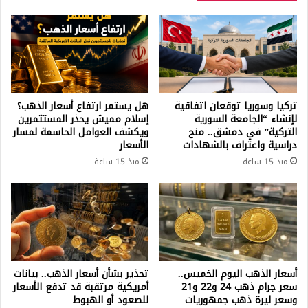
تركيا وسوريا توقعان اتفاقية
هل يستمر ارتفاع أسعار الذهب؟
لإنشاء “الجامعة السورية
إسلام مميش يحذر المستثمرين
التركية” في دمشق.. منح
ويكشف العوامل الحاسمة لمسار
دراسية واعتراف بالشهادات
الأسعار
منذ 15 ساعة
منذ 15 ساعة
أسعار الذهب اليوم الخميس..
تحذير بشأن أسعار الذهب.. بيانات
سعر جرام ذهب 24 و22 و21
أمريكية مرتقبة قد تدفع الأسعار
وسعر ليرة ذهب جمهوريات
للصعود أو الهبوط