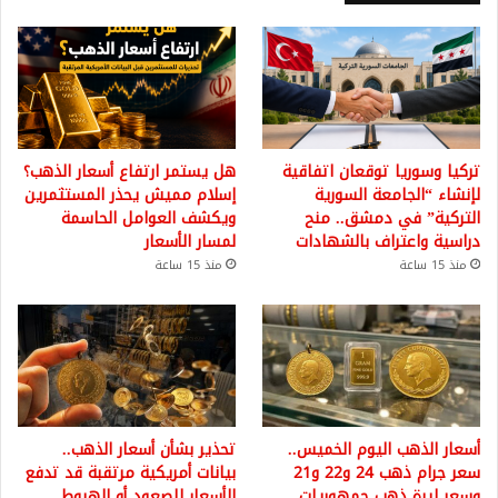
تركيا وسوريا توقعان اتفاقية
هل يستمر ارتفاع أسعار الذهب؟
لإنشاء “الجامعة السورية
إسلام مميش يحذر المستثمرين
التركية” في دمشق.. منح
ويكشف العوامل الحاسمة
دراسية واعتراف بالشهادات
لمسار الأسعار
منذ 15 ساعة
منذ 15 ساعة
أسعار الذهب اليوم الخميس..
تحذير بشأن أسعار الذهب..
سعر جرام ذهب 24 و22 و21
بيانات أمريكية مرتقبة قد تدفع
وسعر ليرة ذهب جمهوريات
الأسعار للصعود أو الهبوط