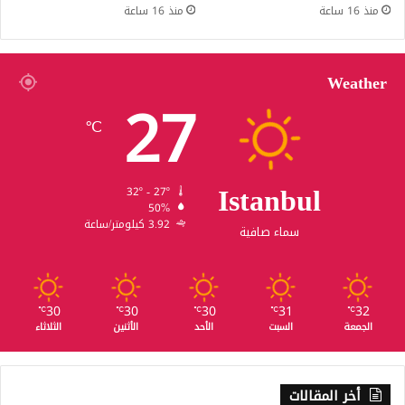
منذ 16 ساعة
منذ 16 ساعة
Weather
27
℃
Istanbul
32º - 27º
50%
3.92 كيلومتر/ساعة
سماء صافية
30
30
30
31
32
℃
℃
℃
℃
℃
الجمعة
السبت
الأحد
الأثنين
الثلاثاء
أخر المقالات