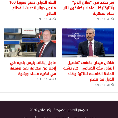
سر جديد في “شلال الدم”
البنك الدولي يمنح سوريا 100
بأنتاركتيكا.. علماء يكشفون آثار
مليون دولار لتحديث القطاع
حياة مجهرية
المالي
منذ 11 ساعة
منذ 11 ساعة
هاكان فيدان يكشف تفاصيل
عاجل إيقاف رئيس بلدية في
اتفاق مكة الدفاعي.. هل يشبه
إزمير عن مهامه بعد توقيفه
المادة الخامسة للناتو؟ وهذه
في قضية فساد ورشوة
الدول قد تنضم
منذ 11 ساعة
منذ 11 ساعة
© جميع الحقوق محفوظة تركيا عاجل 2026