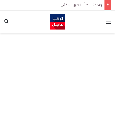
بعد 22 شهراً.. الصين تنفذ أقوى عملية شراء للذهب منذ أكتوبر 2023
القائمة
اكت