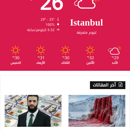
26
Istanbul
29º - 25º
100%
6.32 كيلومتر/ساعة
غيوم متفرقة
30
31
30
32
29
℃
℃
℃
℃
℃
الأحد
الأثنين
الثلاثاء
الأربعاء
الخميس
أخر المقالات