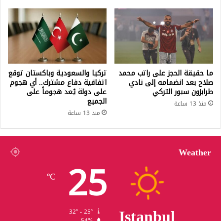
ما حقيقة الحجز على راتب محمد
تركيا والسعودية وباكستان توقع
صلاح بعد انضمامه إلى نادي
اتفاقية دفاع مشترك.. أي هجوم
طرابزون سبور التركي
على دولة يُعد هجوماً على
الجميع
منذ 13 ساعة
منذ 13 ساعة
Weather
25
℃
Istanbul
32º - 25º
54%