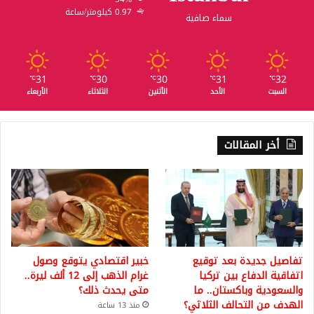
0.97 كيلومتر/ساعة
سماء صافية
31
30
30
31
32
℃
℃
℃
℃
℃
السبت
الأحد
الأثنين
الثلاثاء
الأربعاء
أخر المقالات
تفاصيل جديدة بعد توقيع
خبير اقتصادي يتوقع وصول
اتفاقية الدفاع بين تركيا
غرام الذهب إلى 12 ألف ليرة..
والسعودية وباكستان.. ما
متى يحدث ذلك؟
الهدف من التحالف الثلاثي؟
منذ 13 ساعة