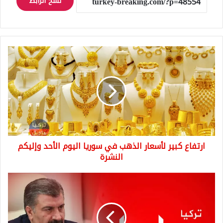
نسخ الرابط
ارتفاع
كبير
لأسعار
الذهب
في
سوريا
اليوم
الأحد
وإليكم
ارتفاع كبير لأسعار الذهب في سوريا اليوم الأحد وإليكم
النشرة
النشرة
عدد
الوفيات
بكورونا
ترتفع
في