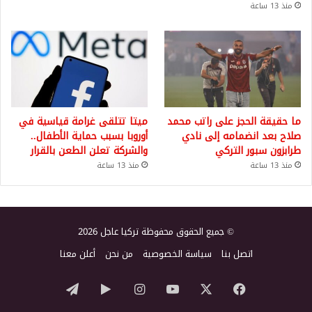
منذ 13 ساعة
ما حقيقة الحجز على راتب محمد
ميتا تتلقى غرامة قياسية في
صلاح بعد انضمامه إلى نادي
أوروبا بسبب حماية الأطفال..
طرابزون سبور التركي
والشركة تعلن الطعن بالقرار
منذ 13 ساعة
منذ 13 ساعة
© جميع الحقوق محفوظة تركيا عاجل 2026
اتصل بنا
سياسة الخصوصية
من نحن
أعلن معنا
‫X
فيسبوك
‫YouTube
انستقرام
‏Google
تيلقرام