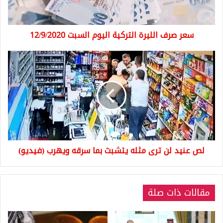
12/9/2020
سعر صرف الليرة التركية اليوم السبت 12/9/2020
لص
عنيد
لن
ترى
مثله
يتشبث
بما
سرقه
ويهرب
لص عنيد لن ترى مثله يتشبث بما سرقه ويهرب (فيديو)
(فيديو)
مقالات ذات صلة