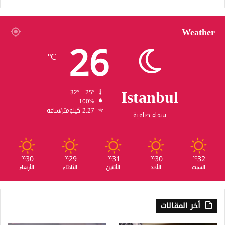
Weather
26
℃
Istanbul
32º - 25º
100%
2.27 كيلومتر/ساعة
سماء صافية
30
29
31
30
32
℃
℃
℃
℃
℃
السبت
الأحد
الأثنين
الثلاثاء
الأربعاء
أخر المقالات