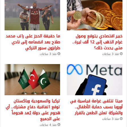
خبير اقتصادي يتوقع وصول
ما حقيقة الحجز على راتب محمد
غرام الذهب إلى 12 ألف ليرة..
صلاح بعد انضمامه إلى نادي
متى يحدث ذلك؟
طرابزون سبور التركي
منذ 3 ساعات
منذ 3 ساعات
ميتا تتلقى غرامة قياسية في
تركيا والسعودية وباكستان
أوروبا بسبب حماية الأطفال..
توقع اتفاقية دفاع مشترك.. أي
والشركة تعلن الطعن بالقرار
هجوم على دولة يُعد هجوماً
على الجميع
منذ 3 ساعات
منذ 4 ساعات