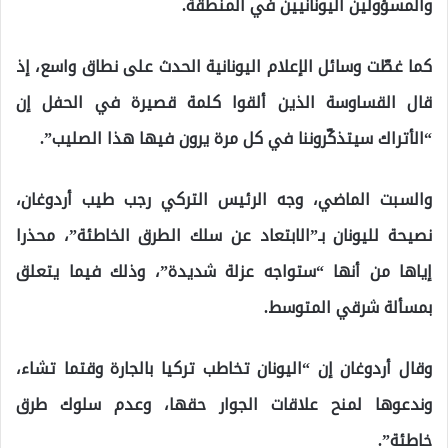
والمسؤولين اليونانيين في المنطقة.
كما غطّت وسائل الإعلام اليونانية الحدث على نطاق واسع، إذ
قال القساوسة الذين ألقوا كلمة قصيرة في الحفل إن
“الأتراك سيتذكّروننا في كل مرة يرون فيها هذا الصليب”.
والسبت الماضي، وجه الرئيس التركي رجب طيب أردوغان،
نصيحة لليونان بـ”الابتعاد عن سلك الطرق الخاطئة”، محذرا
إياها من أنها “ستواجه عزلة شديدة”، وذلك فيما يتعلق
بمسألة شرقي المتوسط.
وقال أردوغان إن “اليونان تخاطب تركيا بالجارة وقتما تشاء،
وندعوها لمنح علاقات الجوار حقها، وعدم سلوك طرق
خاطئة”.