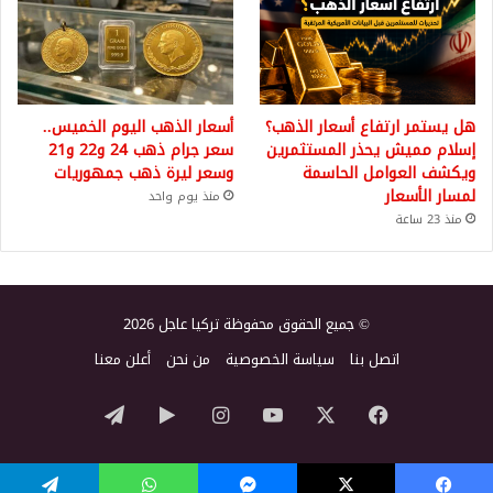
هل يستمر ارتفاع أسعار الذهب؟
أسعار الذهب اليوم الخميس..
إسلام مميش يحذر المستثمرين
سعر جرام ذهب 24 و22 و21
ويكشف العوامل الحاسمة
وسعر ليرة ذهب جمهوريات
لمسار الأسعار
منذ يوم واحد
منذ 23 ساعة
© جميع الحقوق محفوظة تركيا عاجل 2026
اتصل بنا
سياسة الخصوصية
من نحن
أعلن معنا
‫X
فيسبوك
‫YouTube
انستقرام
‏Google
تيلقرام
Play