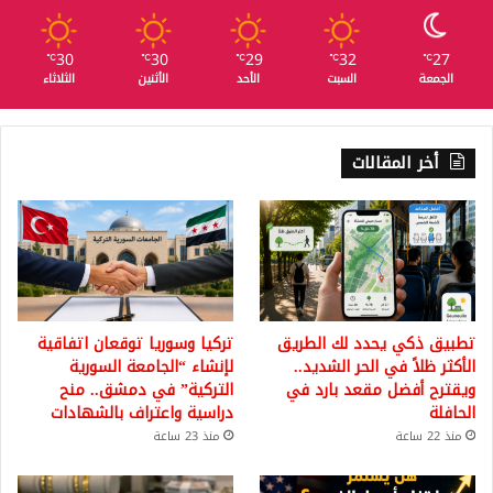
30
30
29
32
27
℃
℃
℃
℃
℃
الجمعة
السبت
الأحد
الأثنين
الثلاثاء
أخر المقالات
تطبيق ذكي يحدد لك الطريق
تركيا وسوريا توقعان اتفاقية
الأكثر ظلاً في الحر الشديد..
لإنشاء “الجامعة السورية
ويقترح أفضل مقعد بارد في
التركية” في دمشق.. منح
الحافلة
دراسية واعتراف بالشهادات
منذ 22 ساعة
منذ 23 ساعة