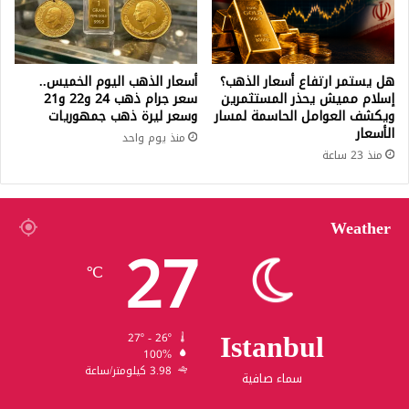
هل يستمر ارتفاع أسعار الذهب؟
أسعار الذهب اليوم الخميس..
إسلام مميش يحذر المستثمرين
سعر جرام ذهب 24 و22 و21
ويكشف العوامل الحاسمة لمسار
وسعر ليرة ذهب جمهوريات
الأسعار
منذ يوم واحد
منذ 23 ساعة
Weather
27
℃
Istanbul
27º - 26º
100%
3.98 كيلومتر/ساعة
سماء صافية