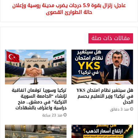
عاجل: زلزال بقوة 5.9 درجات يضرب مدينة روسية وإعلان
حالة
الطوارئ
حالة الطوارئ القصوى
القصوى
مقالات ذات صلة
هل سيتغير نظام امتحان YKS
تركيا وسوريا توقعان اتفاقية
في تركيا؟ وزير التعليم يحسم
لإنشاء “الجامعة السورية
الجدل
التركية” في دمشق.. منح
دراسية واعتراف بالشهادات
منذ 3 دقائق
منذ 23 ساعة