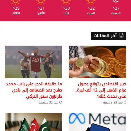
29
31
30
32
27
℃
℃
℃
℃
℃
الجمعة
السبت
الأحد
الأثنين
الثلاثاء
أخر المقالات
خبير اقتصادي يتوقع وصول
ما حقيقة الحجز على راتب محمد
غرام الذهب إلى 12 ألف ليرة..
صلاح بعد انضمامه إلى نادي
متى يحدث ذلك؟
طرابزون سبور التركي
منذ 23 دقيقة
منذ 32 دقيقة