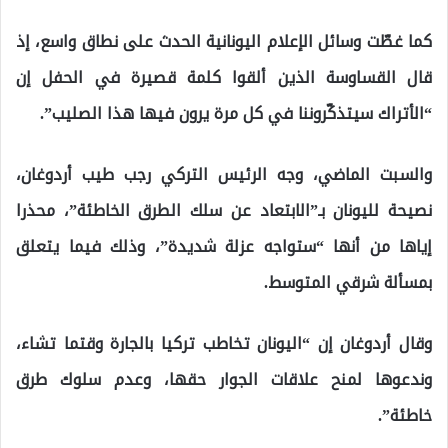
كما غطّت وسائل الإعلام اليونانية الحدث على نطاق واسع، إذ
قال القساوسة الذين ألقوا كلمة قصيرة في الحفل إن
“الأتراك سيتذكّروننا في كل مرة يرون فيها هذا الصليب”.
والسبت الماضي، وجه الرئيس التركي رجب طيب أردوغان،
نصيحة لليونان بـ”الابتعاد عن سلك الطرق الخاطئة”، محذرا
إياها من أنها “ستواجه عزلة شديدة”، وذلك فيما يتعلق
بمسألة شرقي المتوسط.
وقال أردوغان إن “اليونان تخاطب تركيا بالجارة وقتما تشاء،
وندعوها لمنح علاقات الجوار حقها، وعدم سلوك طرق
خاطئة”.