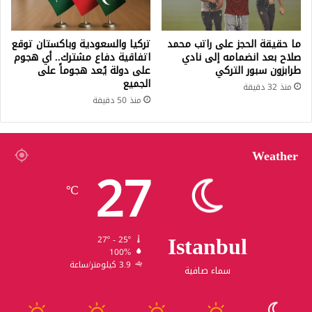
ما حقيقة الحجز على راتب محمد
تركيا والسعودية وباكستان توقع
صلاح بعد انضمامه إلى نادي
اتفاقية دفاع مشترك.. أي هجوم
طرابزون سبور التركي
على دولة يُعد هجوماً على
الجميع
منذ 32 دقيقة
منذ 50 دقيقة
Weather
27
℃
Istanbul
27º - 25º
100%
3.9 كيلومتر/ساعة
سماء صافية