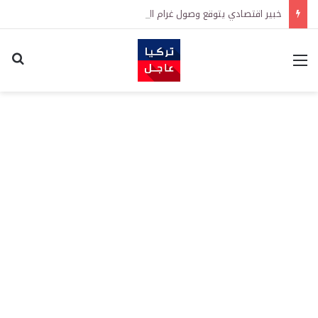
خبير اقتصادي يتوقع وصول غرام الذهب إلى 12 ألف ليرة.. متى يحدث ذلك؟
القائمة
اكت