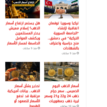
تركيا وسوريا توقعان
هل يستمر ارتفاع أسعار
اتفاقية لإنشاء
الذهب؟ إسلام مميش
“الجامعة السورية
يحذر المستثمرين
التركية” في دمشق..
ويكشف العوامل
منح دراسية واعتراف
الحاسمة لمسار الأسعار
بالشهادات
منذ 9 ساعات
منذ 9 ساعات
أسعار الذهب اليوم
تحذير بشأن أسعار
الخميس.. سعر جرام
الذهب.. بيانات أمريكية
ذهب 24 و22 و21 وسعر
مرتقبة قد تدفع
ليرة ذهب جمهوريات
الأسعار للصعود أو
الهبوط
منذ 10 ساعات