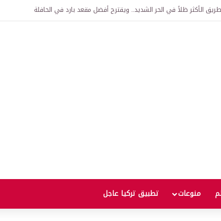
اقية لإنشاء “الجامعة السورية التركية” في دمشق.. منح دراسية واعتراف بالشهادات
لم
منوعات
تطبيق تركيا عاجل