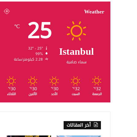
Weather
25
℃
Istanbul
32º - 25º
99%
2.28 كيلومتر/ساعة
سماء صافية
30
30
30
32
32
℃
℃
℃
℃
℃
الجمعة
السبت
الأحد
الأثنين
الثلاثاء
أخر المقالات