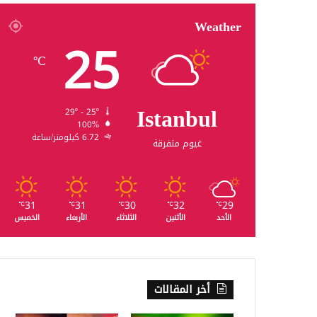
Weather
25
℃
Istanbul
29º - 25º
100%
6.72 كيلومتر/ساعة
غيوم متفرقة
31
31
30
32
29
℃
℃
℃
℃
℃
الأحد
الأثنين
الثلاثاء
الأربعاء
الخميس
أخر المقالات