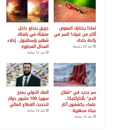
لماذا يختارك البعوض
حريق يندلع داخل
أكثر من غيرك؟ السر في
منشأة في باشاك
رائحة جلدك
شهير بإسطنبول.. إخلاء
المحال المجاورة
منذ 28 دقيقة
منذ 13 ساعة
سر جديد في “شلال
البنك الدولي يمنح
الدم” بأنتاركتيكا..
سوريا 100 مليون دولار
علماء يكشفون آثار
لتحديث القطاع المالي
حياة مجهرية
منذ 14 ساعة
منذ 14 ساعة