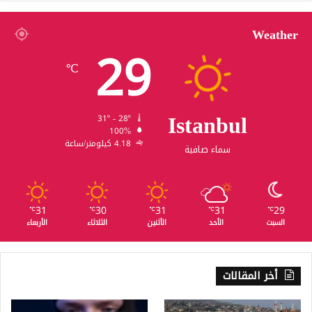
Weather
29
℃
Istanbul
31º - 28º
100%
4.18 كيلومتر/ساعة
سماء صافية
31
30
31
31
29
℃
℃
℃
℃
℃
السبت
الأحد
الأثنين
الثلاثاء
الأربعاء
أخر المقالات