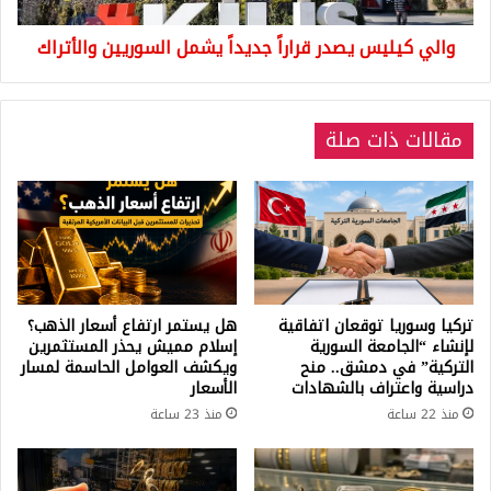
والي كيليس يصدر قراراً جديداً يشمل السوريين والأتراك
مقالات ذات صلة
تركيا وسوريا توقعان اتفاقية
هل يستمر ارتفاع أسعار الذهب؟
لإنشاء “الجامعة السورية
إسلام مميش يحذر المستثمرين
التركية” في دمشق.. منح
ويكشف العوامل الحاسمة لمسار
دراسية واعتراف بالشهادات
الأسعار
منذ 22 ساعة
منذ 23 ساعة