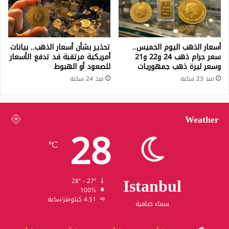
أسعار الذهب اليوم الخميس..
تحذير بشأن أسعار الذهب.. بيانات
سعر جرام ذهب 24 و22 و21
أمريكية مرتقبة قد تدفع الأسعار
وسعر ليرة ذهب جمهوريات
للصعود أو الهبوط
منذ 23 ساعة
منذ 24 ساعة
Weather
28
℃
Istanbul
28º - 27º
100%
4.51 كيلومتر/ساعة
سماء صافية