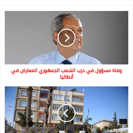
وفاة
مسؤول
في
حزب
الشعب
الجمهوري
المعارض
في
أنطاليا
وفاة مسؤول في حزب الشعب الجمهوري المعارض في
أنطاليا
والي
كيليس
يصدر
قراراً
جديداً
يشمل
السوريين
والأتراك