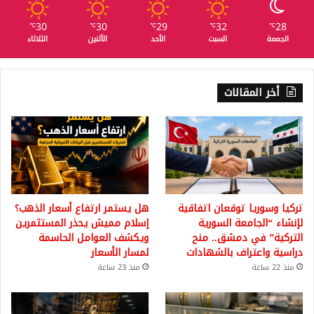
30
30
29
32
28
℃
℃
℃
℃
℃
الجمعة
السبت
الأحد
الأثنين
الثلاثاء
أخر المقالات
تركيا وسوريا توقعان اتفاقية
هل يستمر ارتفاع أسعار الذهب؟
لإنشاء “الجامعة السورية
إسلام مميش يحذر المستثمرين
التركية” في دمشق.. منح
ويكشف العوامل الحاسمة
دراسية واعتراف بالشهادات
لمسار الأسعار
منذ 22 ساعة
منذ 23 ساعة