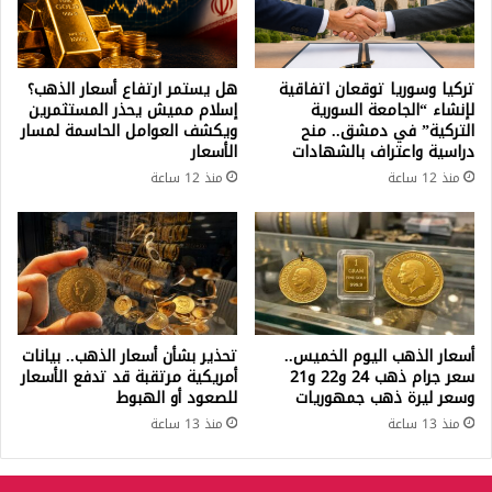
تركيا وسوريا توقعان اتفاقية
هل يستمر ارتفاع أسعار الذهب؟
لإنشاء “الجامعة السورية
إسلام مميش يحذر المستثمرين
التركية” في دمشق.. منح
ويكشف العوامل الحاسمة لمسار
دراسية واعتراف بالشهادات
الأسعار
منذ 12 ساعة
منذ 12 ساعة
أسعار الذهب اليوم الخميس..
تحذير بشأن أسعار الذهب.. بيانات
سعر جرام ذهب 24 و22 و21
أمريكية مرتقبة قد تدفع الأسعار
وسعر ليرة ذهب جمهوريات
للصعود أو الهبوط
منذ 13 ساعة
منذ 13 ساعة