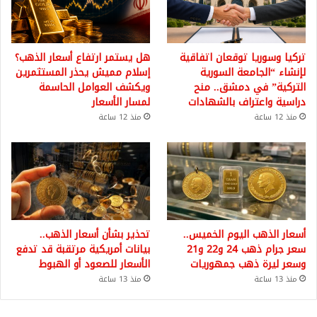
تركيا وسوريا توقعان اتفاقية
هل يستمر ارتفاع أسعار الذهب؟
لإنشاء “الجامعة السورية
إسلام مميش يحذر المستثمرين
التركية” في دمشق.. منح
ويكشف العوامل الحاسمة
دراسية واعتراف بالشهادات
لمسار الأسعار
منذ 12 ساعة
منذ 12 ساعة
أسعار الذهب اليوم الخميس..
تحذير بشأن أسعار الذهب..
سعر جرام ذهب 24 و22 و21
بيانات أمريكية مرتقبة قد تدفع
وسعر ليرة ذهب جمهوريات
الأسعار للصعود أو الهبوط
منذ 13 ساعة
منذ 13 ساعة