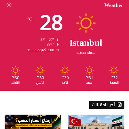
Weather
28
℃
Istanbul
32º - 27º
66%
2.08 كيلومتر/ساعة
سماء صافية
30
30
30
31
32
℃
℃
℃
℃
℃
الجمعة
السبت
الأحد
الأثنين
الثلاثاء
أخر المقالات