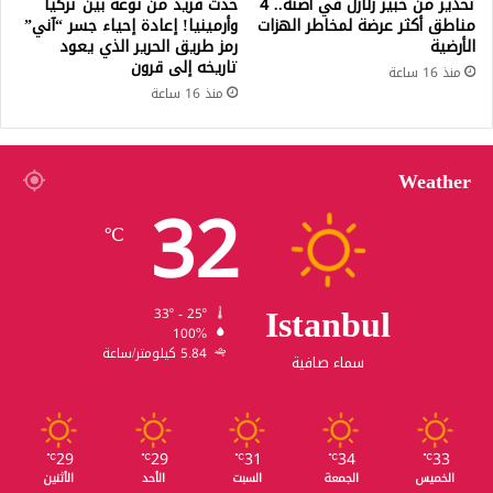
تحذير من خبير زلازل في أضنة.. 4
حدث فريد من نوعه بين تركيا
مناطق أكثر عرضة لمخاطر الهزات
وأرمينيا! إعادة إحياء جسر “آني”
الأرضية
رمز طريق الحرير الذي يعود
تاريخه إلى قرون
منذ 16 ساعة
منذ 16 ساعة
Weather
32
℃
Istanbul
33º - 25º
100%
5.84 كيلومتر/ساعة
سماء صافية
29
29
31
34
33
℃
℃
℃
℃
℃
الخميس
الجمعة
السبت
الأحد
الأثنين