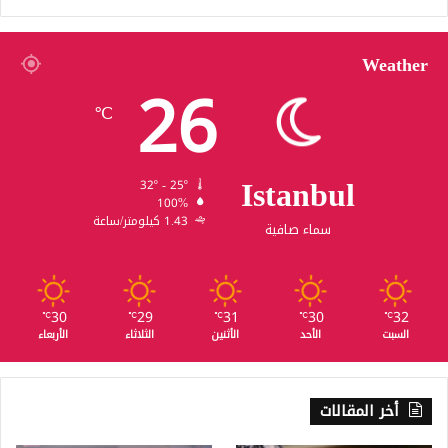
Weather
26
℃
Istanbul
32º - 25º
100%
1.43 كيلومتر/ساعة
سماء صافية
30
29
31
30
32
℃
℃
℃
℃
℃
السبت
الأحد
الأثنين
الثلاثاء
الأربعاء
أخر المقالات