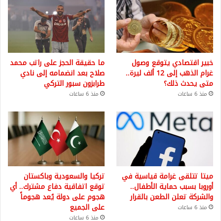
خبير اقتصادي يتوقع وصول
ما حقيقة الحجز على راتب محمد
غرام الذهب إلى 12 ألف ليرة..
صلاح بعد انضمامه إلى نادي
متى يحدث ذلك؟
طرابزون سبور التركي
منذ 6 ساعات
منذ 6 ساعات
ميتا تتلقى غرامة قياسية في
تركيا والسعودية وباكستان
أوروبا بسبب حماية الأطفال..
توقع اتفاقية دفاع مشترك.. أي
والشركة تعلن الطعن بالقرار
هجوم على دولة يُعد هجوماً
على الجميع
منذ 6 ساعات
منذ 6 ساعات