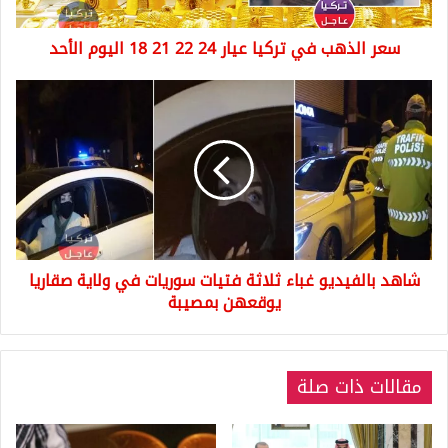
21
18
سعر الذهب في تركيا عيار 24 22 21 18 اليوم الأحد
اليوم
الأحد
شاهد
بالفيديو
غباء
ثلاثة
فتيات
سوريات
في
ولاية
صقاريا
شاهد بالفيديو غباء ثلاثة فتيات سوريات في ولاية صقاريا
يوقعهن
بمصيبة
يوقعهن بمصيبة
مقالات ذات صلة