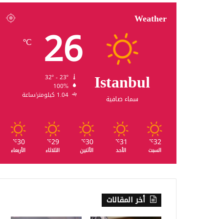
Weather
26
℃
Istanbul
32º - 23º
100%
1.04 كيلومتر/ساعة
سماء صافية
30
29
30
31
32
℃
℃
℃
℃
℃
السبت
الأحد
الأثنين
الثلاثاء
الأربعاء
أخر المقالات