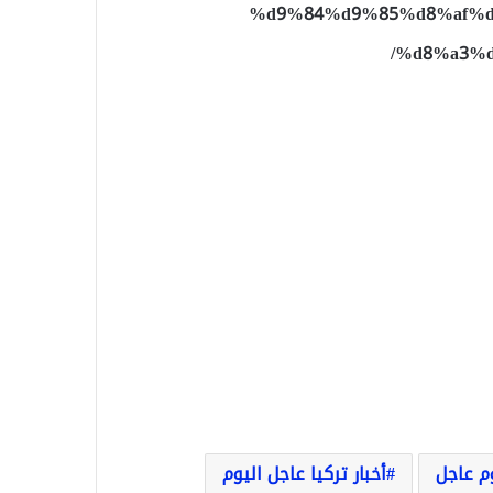
%d9%84%d9%85%d8%af%d
%d8%a3%d
وم عاجل
أخبار تركيا عاجل اليوم