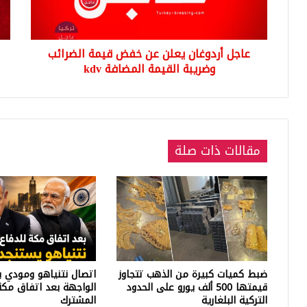
الضرائب
الأ
وضريبة
الج
القيمة
عاجل أردوغان يعلن عن خفض قيمة الضرائب
المضافة
kdv
وضريبة القيمة المضافة kdv
مقالات ذات صلة
ضبط كميات كبيرة من الذهب تتجاوز
اتصال نتنياهو ومودي ي
قيمتها 500 ألف يورو على الحدود
الواجهة بعد اتفاق مكة
التركية البلغارية
المشترك