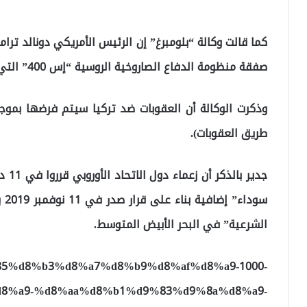
كما قالت وكالة “بلومبرغ” إن الرئيس الأمريكي دونالد تر
صفقة منظومة الدفاع الصاروخية الروسية “إس 400” التي اشترتها تركيا.
طريق العقوبات).
جدير
سو
الشرعية” في البحر الأبيض المتوسط.
/%d9%85%d8%b3%d8%a7%d8%b9%d8%af%d8%a9-1000-
8%a9-%d8%aa%d8%b1%d9%83%d9%8a%d8%a9-