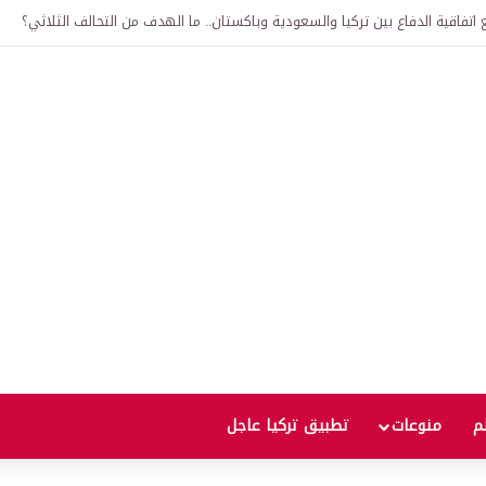
لى 12 ألف ليرة.. متى يحدث ذلك؟
لم
منوعات
تطبيق تركيا عاجل