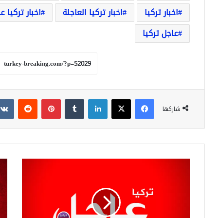
اخبار تركيا
اخبار تركيا العاجلة
اخبار تركيا ع
عاجل تركيا
فيسبوك
‫X
لينكدإن
بينتيريست
شاركها
عاجل
أول
أردوغان
رد
يعلن
من
عن
تركي
خفض
على
قيمة
الع