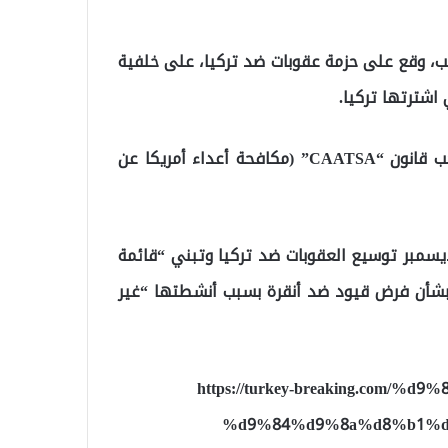
امب، وقع على حزمة عقوبات ضد تركيا، على خلفية
وذكرت الوكالة أن العقوبات ضد تركيا سيتم فرضها بموجب قانون “CAATSA” (مكافحة أعداء أمريكا عن
 بالذكر أن زعماء دول الاتحاد الأوروبي قرروا في 11 ديسمبر توسيع العقوبات ضد تركيا وتبني “قائمة
داء” إضافية بناء على قرار صدر في 11 نوفمبر 2019 بشأن فرض قيود ضد أنقرة بسبب أنشطتها “غير
https://turkey-breaking.com
%d9%84%d9%8a%d8%b1%d