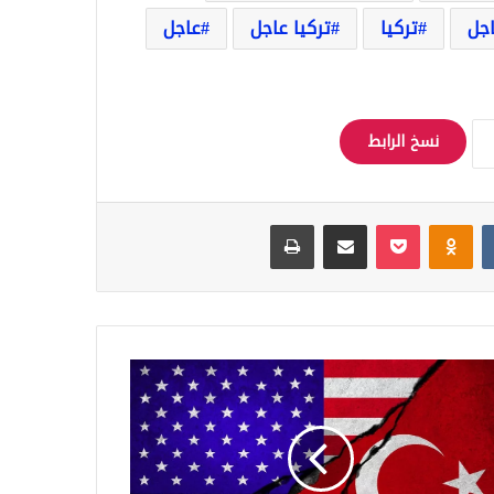
اجل
تركيا
تركيا عاجل
عاجل
نسخ الرابط
Odnoklassniki
‫Pocket
مشاركة عبر البريد
طباعة
ا
قوبات