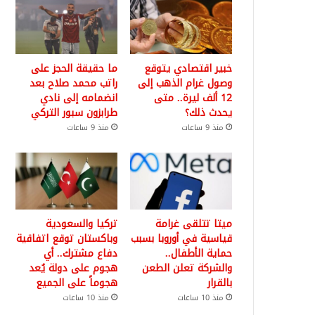
خبير اقتصادي يتوقع
ما حقيقة الحجز على
وصول غرام الذهب إلى
راتب محمد صلاح بعد
12 ألف ليرة.. متى
انضمامه إلى نادي
يحدث ذلك؟
طرابزون سبور التركي
منذ 9 ساعات
منذ 9 ساعات
ميتا تتلقى غرامة
تركيا والسعودية
قياسية في أوروبا بسبب
وباكستان توقع اتفاقية
حماية الأطفال..
دفاع مشترك.. أي
والشركة تعلن الطعن
هجوم على دولة يُعد
بالقرار
هجوماً على الجميع
منذ 10 ساعات
منذ 10 ساعات