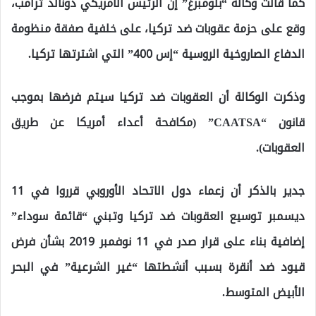
كما قالت وكالة “بلومبرغ” إن الرئيس الأمريكي دونالد ترامب،
وقع على حزمة عقوبات ضد تركيا، على خلفية صفقة منظومة
الدفاع الصاروخية الروسية “إس 400” التي اشترتها تركيا.
وذكرت الوكالة أن العقوبات ضد تركيا سيتم فرضها بموجب
قانون “CAATSA” (مكافحة أعداء أمريكا عن طريق
العقوبات).
جدير بالذكر أن زعماء دول الاتحاد الأوروبي قرروا في 11
ديسمبر توسيع العقوبات ضد تركيا وتبني “قائمة سوداء”
إضافية بناء على قرار صدر في 11 نوفمبر 2019 بشأن فرض
قيود ضد أنقرة بسبب أنشطتها “غير الشرعية” في البحر
الأبيض المتوسط.