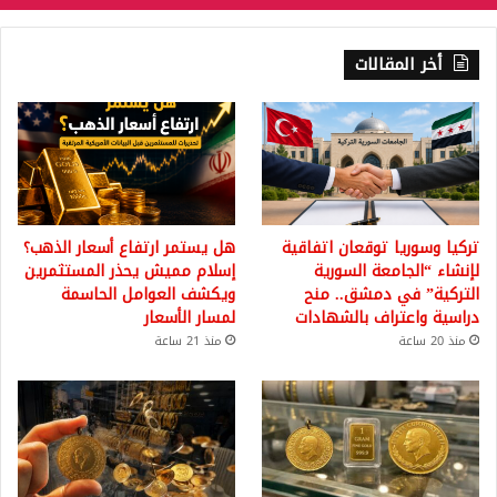
أخر المقالات
تركيا وسوريا توقعان اتفاقية
هل يستمر ارتفاع أسعار الذهب؟
لإنشاء “الجامعة السورية
إسلام مميش يحذر المستثمرين
التركية” في دمشق.. منح
ويكشف العوامل الحاسمة
دراسية واعتراف بالشهادات
لمسار الأسعار
منذ 20 ساعة
منذ 21 ساعة