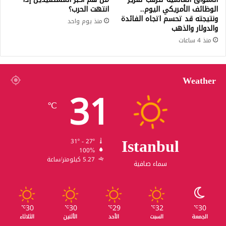
الوظائف الأمريكي اليوم..
انتهت الحرب؟
ونتيجته قد تحسم اتجاه الفائدة
منذ يوم واحد
والدولار والذهب
منذ 4 ساعات
Weather
31
℃
Istanbul
31º - 27º
100%
5.27 كيلومتر/ساعة
سماء صافية
30
30
29
32
30
℃
℃
℃
℃
℃
الجمعة
السبت
الأحد
الأثنين
الثلاثاء