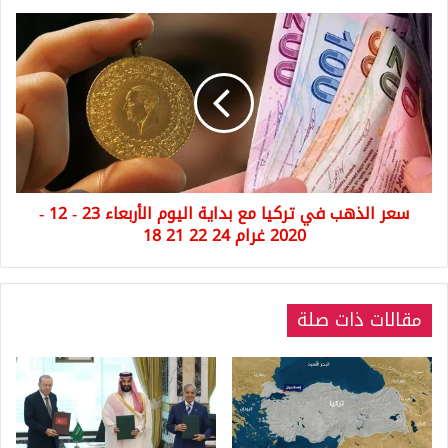
سعر
الذهب
في
تركيا
مع
بداية
اليوم
الأربعاء
23
سعر الذهب في تركيا مع بداية اليوم الأربعاء 23 - 12 -
-
12
2020 غرام 24 22 21 18
-
2020
غرام
مقالات ذات صلة
24
22
21
18