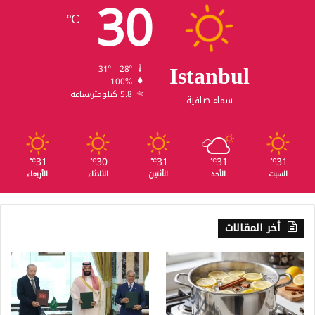
30
℃
Istanbul
31º - 28º
100%
5.8 كيلومتر/ساعة
سماء صافية
31
30
31
31
31
℃
℃
℃
℃
℃
السبت
الأحد
الأثنين
الثلاثاء
الأربعاء
أخر المقالات