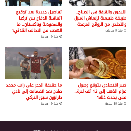
الليمون والقرفة في الصباح..
تفاصيل جديدة بعد توقيع
طريقة طبيعية لإنعاش المنزل
اتفاقية الدفاع بين تركيا
والتخلص من الروائح المزعجة
والسعودية وباكستان.. ما
الهدف من التحالف الثلاثي؟
منذ 9 ساعات
منذ 19 ساعة
خبير اقتصادي يتوقع وصول
ما حقيقة الحجز على راتب محمد
غرام الذهب إلى 12 ألف ليرة..
صلاح بعد انضمامه إلى نادي
متى يحدث ذلك؟
طرابزون سبور التركي
منذ 19 ساعة
منذ 19 ساعة