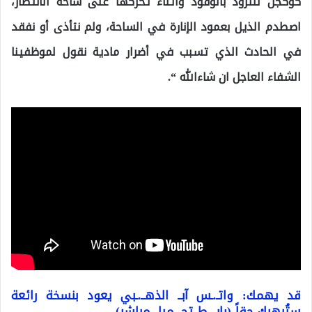
كوكجن للتزود بالوقود وأثناء تحركها على ساحة الانتظار،
اصطدم الذيل بعمود الإنارة في الساحة، ولم نتأذى أو نفقد
في الحادث الذي تسبب في أضرار مادية نقول لموظفينا
الشفاء العاجل ان شاءالله “.
قد يهمك: واتـ.ـس آبــ الذهــ.ـبي يعود بنسخة رائعة
ستُبهرك حقاً (رابـ.ــط تحـ.ـميل مباشر)