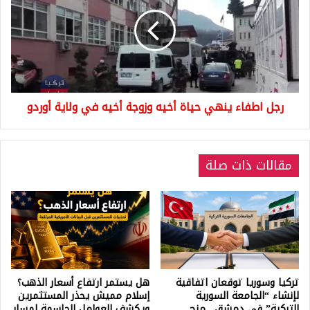
ينهي
حياة
أخيه
وزوجة
أخيه
في
ولاية
رجل اطفاء ينهي حياة أخيه وزوجة أخيه في ولاية أوردو
أوردو
مقالات ذات صلة
تركيا وسوريا توقعان اتفاقية
هل يستمر ارتفاع أسعار الذهب؟
لإنشاء “الجامعة السورية
إسلام مميش يحذر المستثمرين
التركية” في دمشق.. منح
ويكشف العوامل الحاسمة لمسار