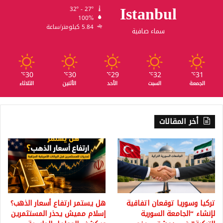
Istanbul
32º - 27º
100%
5.84 كيلومتر/ساعة
سماء صافية
30
30
29
32
31
℃
℃
℃
℃
℃
الجمعة
السبت
الأحد
الأثنين
الثلاثاء
أخر المقالات
تركيا وسوريا توقعان اتفاقية
هل يستمر ارتفاع أسعار الذهب؟
لإنشاء “الجامعة السورية
إسلام مميش يحذر المستثمرين