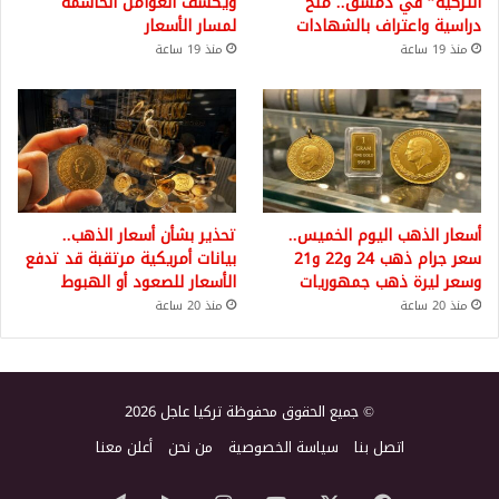
التركية” في دمشق.. منح
ويكشف العوامل الحاسمة
دراسية واعتراف بالشهادات
لمسار الأسعار
منذ 19 ساعة
منذ 19 ساعة
أسعار الذهب اليوم الخميس..
تحذير بشأن أسعار الذهب..
سعر جرام ذهب 24 و22 و21
بيانات أمريكية مرتقبة قد تدفع
وسعر ليرة ذهب جمهوريات
الأسعار للصعود أو الهبوط
منذ 20 ساعة
منذ 20 ساعة
© جميع الحقوق محفوظة تركيا عاجل 2026
اتصل بنا
سياسة الخصوصية
من نحن
أعلن معنا