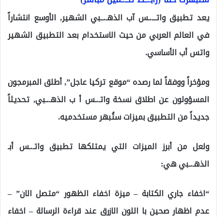
يعد تطبيق واتـــ.ـس آب الذهـ.ــبي الشهير, الأوسع انتشاراً
في العالم العربي من حيث الاستخدام بعد التطبيق الشهير
واتس أب الأساسي.
ومؤخراً ووفقاً لما رصده “موقع تركيا عاجل”, أطلق المبرمجون
المسؤولون عن اطلاق نسخة واتـ.ـس أ ب الذهـ.ـبي, تحديثاً
جديداً من التطبيق بميزات ستُبهر مستخدميه.
ولعل من أبرز الميزات التي يمتلكها تطبيق واتـ.ـس أبـ
الذهـ.ـبي هي:
“اخفاء جاري الكتابة – ميزة اخفاء الظهور “متصل الان” –
عدم اظهار صحين با اللون الازرق عند قراءة الرسالة – اخفاء