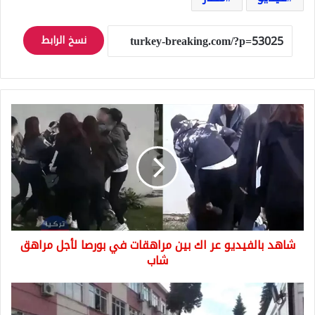
نسخ الرابط
شاهد
بالفيديو
عر
اك
بين
مراهقات
في
بورصا
لأجل
شاهد بالفيديو عر اك بين مراهقات في بورصا لأجل مراهق
مراهق
شاب
شاب
رجل
اطفاء