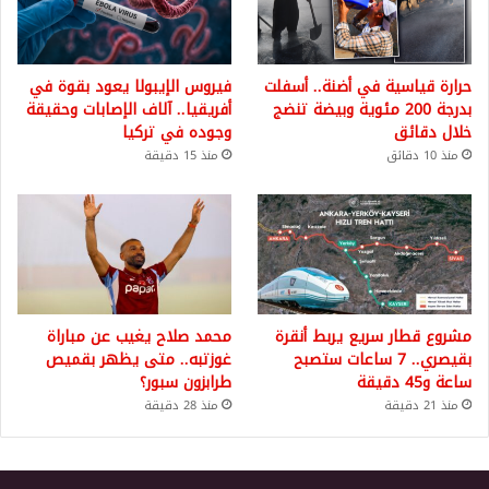
حرارة قياسية في أضنة.. أسفلت
فيروس الإيبولا يعود بقوة في
بدرجة 200 مئوية وبيضة تنضج
أفريقيا.. آلاف الإصابات وحقيقة
خلال دقائق
وجوده في تركيا
منذ 10 دقائق
منذ 15 دقيقة
مشروع قطار سريع يربط أنقرة
محمد صلاح يغيب عن مباراة
بقيصري.. 7 ساعات ستصبح
غوزتبه.. متى يظهر بقميص
ساعة و45 دقيقة
طرابزون سبور؟
منذ 21 دقيقة
منذ 28 دقيقة