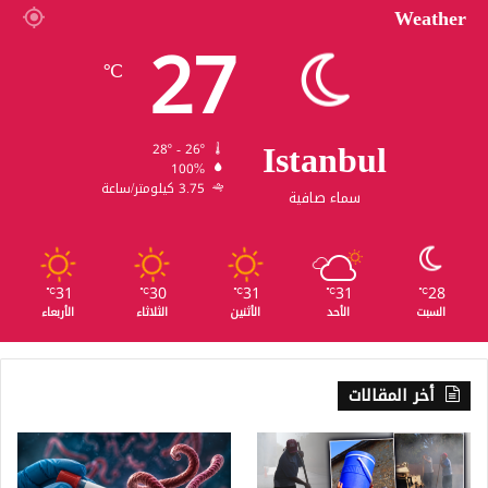
Weather
27
℃
Istanbul
28º - 26º
100%
3.75 كيلومتر/ساعة
سماء صافية
31
30
31
31
28
℃
℃
℃
℃
℃
السبت
الأحد
الأثنين
الثلاثاء
الأربعاء
أخر المقالات