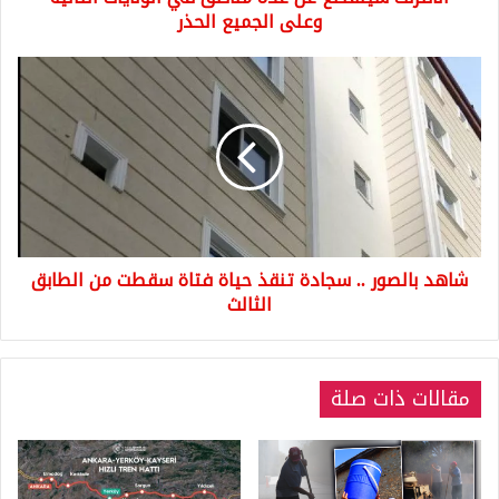
الحذر
وعلى الجميع الحذر
شاهد
بالصور
..
سجادة
تنقذ
حياة
فتاة
سقطت
من
شاهد بالصور .. سجادة تنقذ حياة فتاة سقطت من الطابق
الطابق
الثالث
الثالث
مقالات ذات صلة