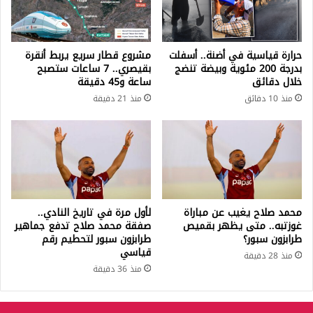
حرارة قياسية في أضنة.. أسفلت
مشروع قطار سريع يربط أنقرة
بدرجة 200 مئوية وبيضة تنضج
بقيصري.. 7 ساعات ستصبح
خلال دقائق
ساعة و45 دقيقة
منذ 10 دقائق
منذ 21 دقيقة
محمد صلاح يغيب عن مباراة
لأول مرة في تاريخ النادي..
غوزتبه.. متى يظهر بقميص
صفقة محمد صلاح تدفع جماهير
طرابزون سبور؟
طرابزون سبور لتحطيم رقم
قياسي
منذ 28 دقيقة
منذ 36 دقيقة