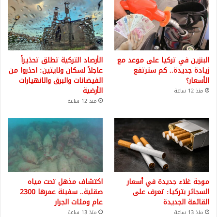
البنزين في تركيا على موعد مع
الأرصاد التركية تطلق تحذيراً
زيادة جديدة.. كم سترتفع
عاجلاً لسكان ولايتين: احذروا من
الأسعار؟
الفيضانات والبرق والانهيارات
الأرضية
منذ 12 ساعة
منذ 12 ساعة
موجة غلاء جديدة في أسعار
اكتشاف مذهل تحت مياه
السجائر بتركيا: تعرف على
صقلية.. سفينة عمرها 2300
القائمة الجديدة
عام ومئات الجرار
منذ 13 ساعة
منذ 13 ساعة