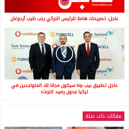
أردوغان
عاجل: تصريحات هامة للرئيس التركي رجب طيب أردوغان
عاجل
تطبيق
بيب
bip
سيكون
مجانا
لك
المتواجدين
في
عاجل تطبيق بيب bip سيكون مجانا لك المتواجدين في
تركيا
(بدون
تركيا (بدون رصيد انترنت)
رصيد
انترنت)
مقالات ذات صلة