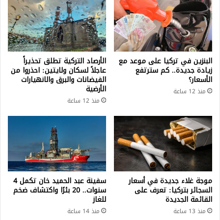
البنزين في تركيا على موعد مع
الأرصاد التركية تطلق تحذيراً
زيادة جديدة.. كم سترتفع
عاجلاً لسكان ولايتين: احذروا من
الأسعار؟
الفيضانات والبرق والانهيارات
الأرضية
منذ 12 ساعة
منذ 12 ساعة
موجة غلاء جديدة في أسعار
سفينة عبد الحميد خان تكمل 4
السجائر بتركيا: تعرف على
سنوات.. 20 بئرًا واكتشاف ضخم
القائمة الجديدة
للغاز
منذ 13 ساعة
منذ 14 ساعة