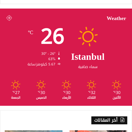
Weather
26
℃
Istanbul
30º - 26º
63%
5.67 كيلومتر/ساعة
سماء صافية
27
30
30
32
30
℃
℃
℃
℃
℃
الأثنين
الثلاثاء
الأربعاء
الخميس
الجمعة
أخر المقالات