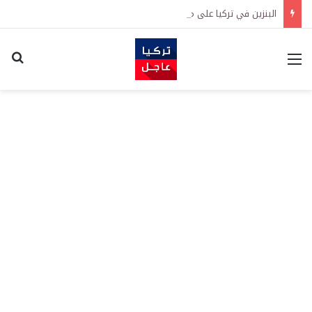
البنزين في تركيا على موعد مع زيادة جديدة.. كم سترتفع الأسعار؟
القائمة
اكت